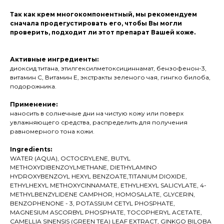
Так как крем многокомпонентный, мы рекомендуем
сначала продегустировать его, чтобы Вы могли
проверить, подходит ли этот препарат Вашей коже.
Активные ингредиенты:
диоксид титана, этилгексилметоксициннамат, бензофенон-3,
витамин С, Витамин Е, экстракты зеленого чая, гингко билоба,
подорожника.
Применение:
наносить в солнечные дни на чистую кожу или поверх
увлажняющего средства, распределить для получения
равномерного тона кожи.
Ingredients:
WATER (AQUA), OCTOCRYLENE, BUTYL
METHOXYDIBENZOYLMETHANE, DIETHYLAMINO
HYDROXYBENZOYL HEXYL BENZOATE,TITANIUM DIOXIDE,
ETHYLHEXYL METHOXYCINNAMATE, ETHYLHEXYL SALICYLATE, 4-
METHYLBENZYLIDENE CAMPHOR, HOMOSALATE, GLYCERIN,
BENZOPHENONE - 3, POTASSIUM CETYL PHOSPHATE,
MAGNESIUM ASCORBYL PHOSPHATE, TOCOPHERYL ACETATE,
CAMELLIA SINENSIS (GREEN TEA) LEAF EXTRACT, GINKGO BILOBA