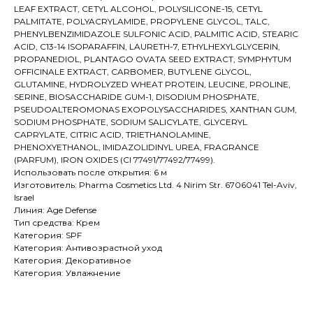
LEAF EXTRACT, CETYL ALCOHOL, POLYSILICONE-15, CETYL
PALMITATE, POLYACRYLAMIDE, PROPYLENE GLYCOL, TALC,
PHENYLBENZIMIDAZOLE SULFONIC ACID, PALMITIC ACID, STEARIC
ACID, C13-14 ISOPARAFFIN, LAURETH-7, ETHYLHEXYLGLYCERIN,
PROPANEDIOL, PLANTAGO OVATA SEED EXTRACT, SYMPHYTUM
OFFICINALE EXTRACT, CARBOMER, BUTYLENE GLYCOL,
GLUTAMINE, HYDROLYZED WHEAT PROTEIN, LEUCINE, PROLINE,
SERINE, BIOSACCHARIDE GUM-1, DISODIUM PHOSPHATE,
PSEUDOALTEROMONAS EXOPOLYSACCHARIDES, XANTHAN GUM,
SODIUM PHOSPHATE, SODIUM SALICYLATE, GLYCERYL
CAPRYLATE, CITRIC ACID, TRIETHANOLAMINE,
PHENOXYETHANOL, IMIDAZOLIDINYL UREA, FRAGRANCE
(PARFUM), IRON OXIDES (CI 77491/77492/77499).
Использовать после открытия: 6 м
Изготовитель: Pharma Cosmetics Ltd. 4 Nirim Str. 6706041 Tel-Aviv,
Israel
Линия: Age Defense
Тип средства: Крем
Категория: SPF
Категория: Антивозрастной уход
Категория: Декоративное
Категория: Увлажнение