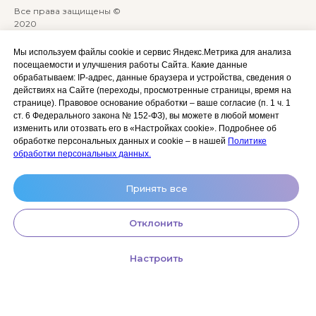
Все права защищены ©
2020
Сайт разработан:
ANKRYONK
Мы используем файлы cookie и сервис Яндекс.Метрика для анализа
посещаемости и улучшения работы Сайта. Какие данные
обрабатываем: IP‑адрес, данные браузера и устройства, сведения о
Акции и скидки
Политика
действиях на Сайте (переходы, просмотренные страницы, время на
конфиденциальности
странице). Правовое основание обработки – ваше согласие (п. 1 ч. 1
Оплата, доставка и возврат
ст. 6 Федерального закона № 152‑ФЗ), вы можете в любой момент
Согласие на обработку
Сотрудничество
изменить или отозвать его в «Настройках cookie». Подробнее об
персональных данных
обработке персональных данных и cookie – в нашей
Политике
Личный кабинет (Обучение)
Условия использования
обработки персональных данных.
сайта и публичная оферта
Условия использования
Принять все
космецевтики
Отклонить
Настроить