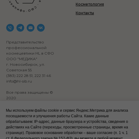
Косметология
Контакты
Представительство
профессиональной
космецевтики HL в СФО
ООО "МЕДИКА"
г. Новосибирск, ул.
Советская 55
(383) 222 28 51, 222 31 46
info@hl-sib.ru
Все права защищены ©
2020
Сайт разработан:
ANKRYONK
Мы используем файлы cookie и сервис Яндекс.Метрика для анализа
посещаемости и улучшения работы Сайта. Какие данные
обрабатываем: IP‑адрес, данные браузера и устройства, сведения о
Акции и скидки
Политика
действиях на Сайте (переходы, просмотренные страницы, время на
конфиденциальности
странице). Правовое основание обработки – ваше согласие (п. 1 ч. 1
Оплата, доставка и возврат
ст. 6 Федерального закона № 152‑ФЗ), вы можете в любой момент