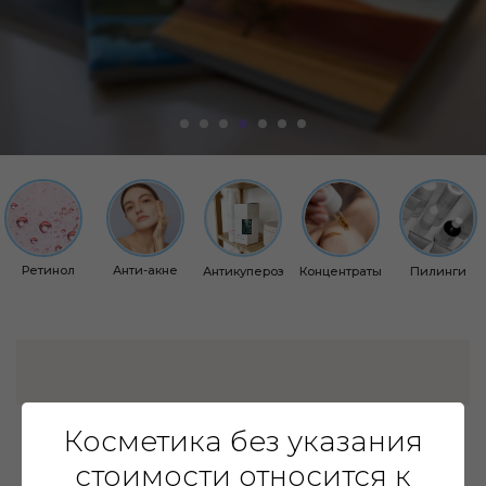
Ретинол
Анти-акне
Антикупероз
Концентраты
Пилинги
Косметика без указания
стоимости относится к