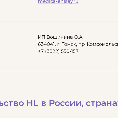
medica-enisey.ru
ИП Вощинина О.А.
634041, г. Томск, пр. Комсомольс
+7 (3822) 550-157
ство HL в России, страна