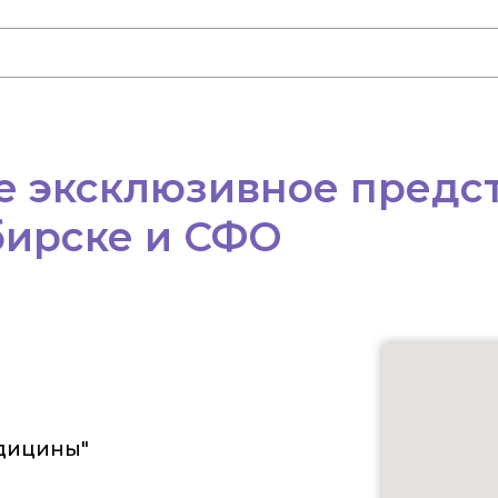
 эксклюзивное предст
бирске и СФО
дицины"