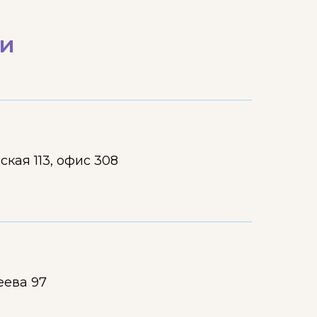
ри
ская 113, офис 308
еева 97