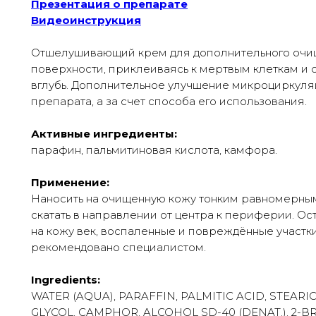
Презентация о препарате
Видеоинструкция
Отшелушивающий крем для дополнительного очищ
поверхности, приклеиваясь к мертвым клеткам и с
вглубь. Дополнительное улучшение микроциркуляц
препарата, а за счет способа его использования.
Активные ингредиенты:
парафин, пальмитиновая кислота, камфора.
Применение:
Наносить на очищенную кожу тонким равномерным
скатать в направлении от центра к периферии. Ос
на кожу век, воспаленные и повреждённые участки 
рекомендовано специалистом.
Ingredients:
WATER (AQUA), PARAFFIN, PALMITIC ACID, STEAR
GLYCOL, CAMPHOR, ALCOHOL SD-40 (DENAT.), 2-B