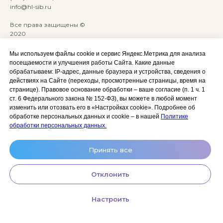
info@hl-sib.ru
Все права защищены ©
2020
Сайт разработан:
ANKRYONK
Мы используем файлы cookie и сервис Яндекс.Метрика для анализа
посещаемости и улучшения работы Сайта. Какие данные
обрабатываем: IP‑адрес, данные браузера и устройства, сведения о
Акции и скидки
Политика
действиях на Сайте (переходы, просмотренные страницы, время на
конфиденциальности
странице). Правовое основание обработки – ваше согласие (п. 1 ч. 1
Оплата, доставка и возврат
ст. 6 Федерального закона № 152‑ФЗ), вы можете в любой момент
Согласие на обработку
Сотрудничество
изменить или отозвать его в «Настройках cookie». Подробнее об
персональных данных
обработке персональных данных и cookie – в нашей
Политике
Личный кабинет (Обучение)
Условия использования
обработки персональных данных.
сайта и публичная оферта
Условия использования
Принять все
космецевтики
Отклонить
Настроить