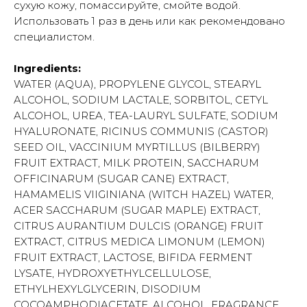
сухую кожу, помассируйте, смойте водой.
Использовать 1 раз в день или как рекомендовано
специалистом.
Ingredients:
WATER (AQUA), PROPYLENE GLYCOL, STEARYL
ALCOHOL, SODIUM LACTALE, SORBITOL, CETYL
ALCOHOL, UREA, TEA-LAURYL SULFATE, SODIUM
HYALURONATE, RICINUS COMMUNIS (CASTOR)
SEED OIL, VACCINIUM MYRTILLUS (BILBERRY)
FRUIT EXTRACT, MILK PROTEIN, SACCHARUM
OFFICINARUM (SUGAR CANE) EXTRACT,
HAMAMELIS VIIGINIANA (WITCH HAZEL) WATER,
ACER SACCHARUM (SUGAR MAPLE) EXTRACT,
CITRUS AURANTIUM DULCIS (ORANGE) FRUIT
EXTRACT, CITRUS MEDICA LIMONUM (LEMON)
FRUIT EXTRACT, LACTOSE, BIFIDA FERMENT
LYSATE, HYDROXYETHYLCELLULOSE,
ETHYLHEXYLGLYCERIN, DISODIUM
COCOAMPHODIACETATE, ALCOHOL, FRAGRANCE