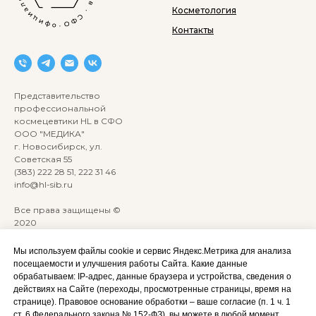
Косметология
Контакты
Представительство
профессиональной
космецевтики HL в СФО
ООО "МЕДИКА"
г. Новосибирск, ул.
Советская 55
(383) 222 28 51, 222 31 46
info@hl-sib.ru
Все права защищены ©
2020
Сайт разработан:
ANKRYONK
Мы используем файлы cookie и сервис Яндекс.Метрика для анализа
посещаемости и улучшения работы Сайта. Какие данные
обрабатываем: IP‑адрес, данные браузера и устройства, сведения о
Акции и скидки
Политика
действиях на Сайте (переходы, просмотренные страницы, время на
конфиденциальности
странице). Правовое основание обработки – ваше согласие (п. 1 ч. 1
Оплата, доставка и возврат
ст. 6 Федерального закона № 152‑ФЗ), вы можете в любой момент