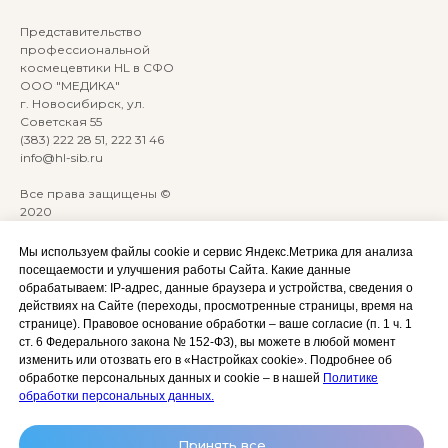
Представительство
профессиональной
космецевтики HL в СФО
ООО "МЕДИКА"
г. Новосибирск, ул.
Советская 55
(383) 222 28 51, 222 31 46
info@hl-sib.ru
Все права защищены ©
2020
Сайт разработан:
ANKRYONK
Мы используем файлы cookie и сервис Яндекс.Метрика для анализа
посещаемости и улучшения работы Сайта. Какие данные
обрабатываем: IP‑адрес, данные браузера и устройства, сведения о
Акции и скидки
Политика
действиях на Сайте (переходы, просмотренные страницы, время на
конфиденциальности
странице). Правовое основание обработки – ваше согласие (п. 1 ч. 1
Оплата, доставка и возврат
ст. 6 Федерального закона № 152‑ФЗ), вы можете в любой момент
Согласие на обработку
Сотрудничество
изменить или отозвать его в «Настройках cookie». Подробнее об
персональных данных
обработке персональных данных и cookie – в нашей
Политике
Личный кабинет (Обучение)
Условия использования
обработки персональных данных.
сайта и публичная оферта
Условия использования
Принять все