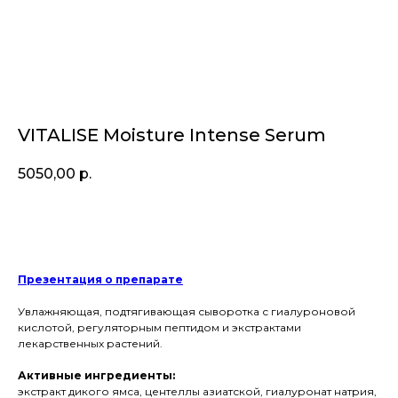
VITALISE Moisture Intense Serum
5050,00
р.
Купить
Презентация о препарате
Увлажняющая, подтягивающая сыворотка с гиалуроновой
кислотой, регуляторным пептидом и экстрактами
лекарственных растений.
Активные ингредиенты:
экстракт дикого ямса, центеллы азиатской, гиалуронат натрия,