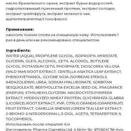
масло бразильского ореха, экстракт бурых водорослей,
гидролизованный пшеничный протеин, экстракт солодки,
экстракт грейпфрута, экстракт зеленого чая,
ацетилтетрапептид 5 токоферол.
Применение:
наносить тонким слоем на очищенную кожу. Использовать 1
раз в день или как рекомендовано специалистом.
Ingredients:
WATER (AQUA), PROPYLENE GLYCOL, ISOPROPYL MYRISTATE,
GLYCERIN, OLEYL ALCOHOL, CETYL ALCOHOL, BUTYLENE
GLYCOL, POTASSIUM CETYL PHOSPHATE, DIOSCOREA VILLOSA
(WILD YAM) ROOT EXTRACT, CENTELLA ASIATICA LEAF EXTRACT,
PHENOXYETHANOL, GLYCINE SOJA (SOYBEAN) STEROLS,
IMIDAZOLIDINYL UREA, SODIUM HYALURONATE, SORBITAN
SESQUIOLEATE, BERTHOLLETIA EXCELSA SEED OIL, FRAGRANCE
(PARFUM), ETHYLHEXYLGLYCERIN, MACROCYSTIS PYRIFERA
EXTRACT, HYDROLYZED WHEAT PROTEIN, GLYCYRRHIZA GLABRA
(LICORICE) ROOT EXTRACT, PVP, CITRUS GRANDIS (GRAPEFRUIT)
FRUIT EXTRACT, CAMELLIA SINENSIS (GREEN TEA) LEAF EXTRACT,
2-BROMO-2-NITROPROPAN-L,3-DIOL, ACETYL TETRAPEPTIDE-5,
TOCOPHEROL.
Использовать после открытия: 6 м
Изготовитель: Pharma Cosmetics Ltd. 4 Nirim Str. 6706041 Tel-Aviv,