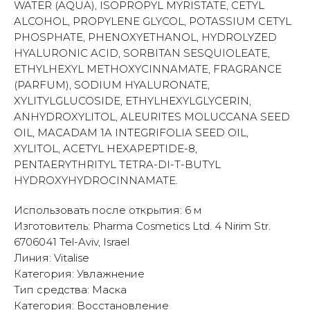
WATER (AQUA), ISOPROPYL MYRISTATE, CETYL
ALCOHOL, PROPYLENE GLYCOL, POTASSIUM CETYL
PHOSPHATE, PHENOXYETHANOL, HYDROLYZED
HYALURONIC ACID, SORBITAN SESQUIOLEATE,
ETHYLHEXYL METHOXYCINNAMATE, FRAGRANCE
(PARFUM), SODIUM HYALURONATE,
XYLITYLGLUCOSIDE, ETHYLHEXYLGLYCERIN,
ANHYDROXYLITOL, ALEURITES MOLUCCANA SEED
OIL, MACADAM 1A INTEGRIFOLIA SEED OIL,
XYLITOL, ACETYL HEXAPEPTIDE-8,
PENTAERYTHRITYL TETRA-DI-T-BUTYL
HYDROXYHYDROCINNAMATE.
Использовать после открытия: 6 м
Изготовитель: Pharma Cosmetics Ltd. 4 Nirim Str.
6706041 Tel-Aviv, Israel
Линия: Vitalise
Категория: Увлажнение
Тип средства: Маска
Категория: Восстановление