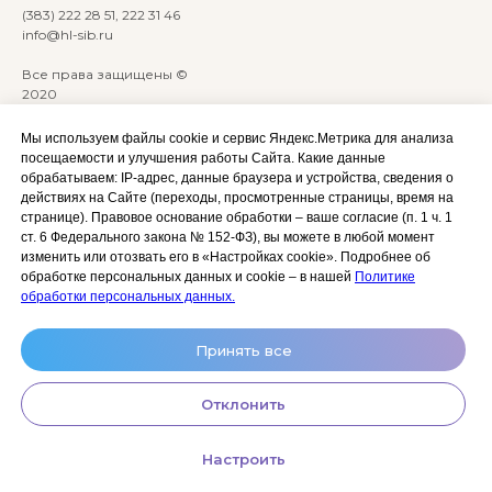
(383) 222 28 51, 222 31 46
info@hl-sib.ru
Все права защищены ©
2020
Сайт разработан:
ANKRYONK
Мы используем файлы cookie и сервис Яндекс.Метрика для анализа
посещаемости и улучшения работы Сайта. Какие данные
обрабатываем: IP‑адрес, данные браузера и устройства, сведения о
Акции и скидки
Политика
действиях на Сайте (переходы, просмотренные страницы, время на
конфиденциальности
странице). Правовое основание обработки – ваше согласие (п. 1 ч. 1
Оплата, доставка и возврат
ст. 6 Федерального закона № 152‑ФЗ), вы можете в любой момент
Согласие на обработку
Сотрудничество
изменить или отозвать его в «Настройках cookie». Подробнее об
персональных данных
обработке персональных данных и cookie – в нашей
Политике
Личный кабинет (Обучение)
Условия использования
обработки персональных данных.
сайта и публичная оферта
Условия использования
Принять все
космецевтики
Отклонить
Настроить