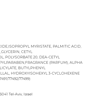
DE,ISOPROPYL MYRISTATE, PALMITIC ACID,
,GLYCERIN, CETYL
L, POLYSORBATE 20, DEA-CETYL
YLPARABEN,FRAGRANCE (PARFUM), ALPHA
LICYLATE, BUTYLPHENYL
LLAL, HYDROXYISOHEXYL 3-CYCLOHEXENE
91/77492/77499)
41 Tel-Aviv, Israel