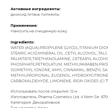
Активные ингредиенты:
диоксид титана, пигменты.
Применение:
Наносить на очищенную кожу.
Ingredients:
WATER (AQUA),PROPYLENE GLYCOL,TITANIUM DIOXI
STEARIC ACID,MINERAL OIL ,CETYL ALCOHOL, TALC 
PALMITATE,TRIETHANOLAMINE, ,CETEARYL ALCOHO
PHOSPHATE,PETROLATUM, METHYLPARABEN,PROP
ISOMETHYL IONONE, AMYL CINNAMAL, BENZYL SA
METHYLPROPIONAL, EUGENOL, HYDROXYCITRONE
CARBOXALDEHYDE, LIMONENE, IRON OXIDES (CI 774
Использовать после открытия: 12 м
Изготовитель: Pharma Cosmetics Ltd. 4 Nirim Str. 67060
Категория: Декоративное
Тип средства: Крем