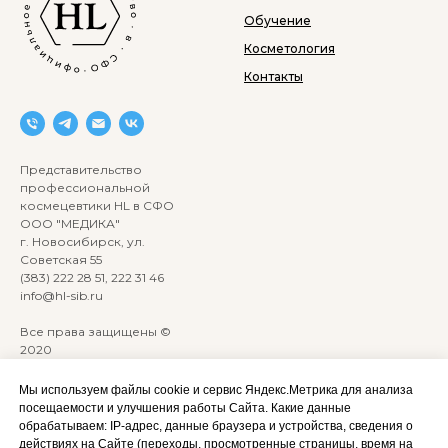
Обучение
Косметология
Контакты
Представительство
профессиональной
космецевтики HL в СФО
ООО "МЕДИКА"
г. Новосибирск, ул.
Советская 55
(383) 222 28 51, 222 31 46
info@hl-sib.ru
Все права защищены ©
2020
Сайт разработан:
ANKRYONK
Мы используем файлы cookie и сервис Яндекс.Метрика для анализа
посещаемости и улучшения работы Сайта. Какие данные
обрабатываем: IP‑адрес, данные браузера и устройства, сведения о
Акции и скидки
Политика
действиях на Сайте (переходы, просмотренные страницы, время на