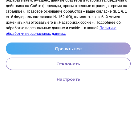
обрабатываем: IP‑адрес, данные браузера и устройства, сведения о
Акции и скидки
Политика
действиях на Сайте (переходы, просмотренные страницы, время на
конфиденциальности
странице). Правовое основание обработки – ваше согласие (п. 1 ч. 1
Оплата, доставка и возврат
ст. 6 Федерального закона № 152‑ФЗ), вы можете в любой момент
Согласие на обработку
Сотрудничество
изменить или отозвать его в «Настройках cookie». Подробнее об
персональных данных
обработке персональных данных и cookie – в нашей
Политике
Личный кабинет (Обучение)
Условия использования
обработки персональных данных.
сайта и публичная оферта
Условия использования
Принять все
космецевтики
Отклонить
Настроить