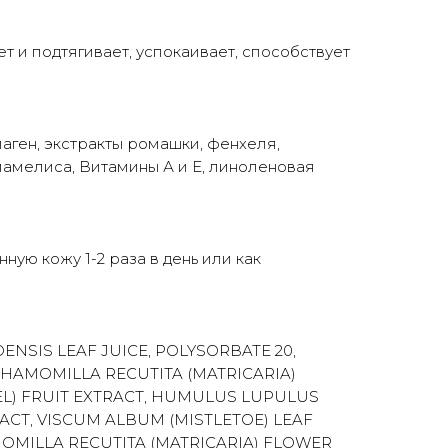
т и подтягивает, успокаивает, способствует
лаген, экстракты ромашки, фенхеля,
мамелиса, Витамины А и Е, линоленовая
ую кожу 1-2 раза в день или как
ENSIS LEAF JUICE, POLYSORBATE 20,
HAMOMILLA RECUTITA (MATRICARIA)
L) FRUIT EXTRACT, HUMULUS LUPULUS
RACT, VISCUM ALBUM (MISTLETOE) LEAF
MOMILLA RECUTITA (MATRICARIA) FLOWER