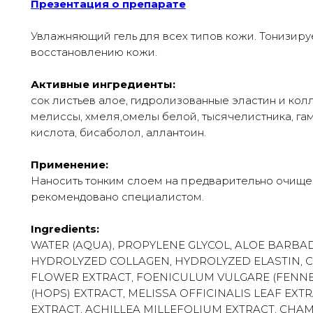
Презентация о препарате
Увлажняющий гель для всех типов кожи. Тонизируе
восстановлению кожи.
Активные ингредиенты:
сок листьев алое, гидролизованные эластин и кол
мелиссы, хмеля,омелы белой, тысячелистника, га
кислота, бисаболол, аллантоин.
Применение:
Наносить тонким слоем на предварительно очищенн
рекомендовано специалистом.
Ingredients:
WATER (AQUA), PROPYLENE GLYCOL, ALOE BARBAD
HYDROLYZED COLLAGEN, HYDROLYZED ELASTIN, C
FLOWER EXTRACT, FOENICULUM VULGARE (FENNE
(HOPS) EXTRACT, MELISSA OFFICINALIS LEAF EXT
EXTRACT, ACHILLEA MILLEFOLIUM EXTRACT, CHA