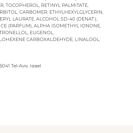
R, TOCOPHEROL, RETINYL PALMITATE,
ORBITOL, CARBOMER, ETHYLHEXYLGLYCERIN,
RYL LAURATE, ALCOHOL SD-40 (DENAT.),
E (PARFUM), ALPHA ISOMETHYL IONONE,
TRONELLOL, EUGENOL,
CLOHEXENE CARBOXALDEHYDE, LINALOOL,
41 Tel-Aviv, Israel