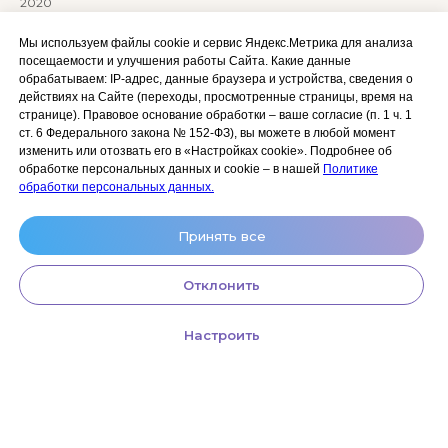
2020
Сайт разработан:
ANKRYONK
Мы используем файлы cookie и сервис Яндекс.Метрика для анализа
посещаемости и улучшения работы Сайта. Какие данные
обрабатываем: IP‑адрес, данные браузера и устройства, сведения о
Акции и скидки
Политика
действиях на Сайте (переходы, просмотренные страницы, время на
конфиденциальности
странице). Правовое основание обработки – ваше согласие (п. 1 ч. 1
Оплата, доставка и возврат
ст. 6 Федерального закона № 152‑ФЗ), вы можете в любой момент
Согласие на обработку
Сотрудничество
изменить или отозвать его в «Настройках cookie». Подробнее об
персональных данных
обработке персональных данных и cookie – в нашей
Политике
Личный кабинет (Обучение)
Условия использования
обработки персональных данных.
сайта и публичная оферта
Условия использования
Принять все
космецевтики
Отклонить
Настроить