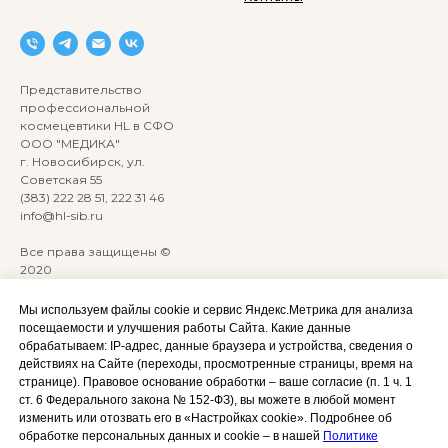
Представительство
профессиональной
космецевтики HL в СФО
ООО "МЕДИКА"
г. Новосибирск, ул.
Советская 55
(383) 222 28 51, 222 31 46
info@hl-sib.ru
Все права защищены ©
2020
Сайт разработан:
ANKRYONK
Мы используем файлы cookie и сервис Яндекс.Метрика для анализа
посещаемости и улучшения работы Сайта. Какие данные
обрабатываем: IP‑адрес, данные браузера и устройства, сведения о
Акции и скидки
Политика
действиях на Сайте (переходы, просмотренные страницы, время на
конфиденциальности
странице). Правовое основание обработки – ваше согласие (п. 1 ч. 1
Оплата, доставка и возврат
ст. 6 Федерального закона № 152‑ФЗ), вы можете в любой момент
Согласие на обработку
Сотрудничество
изменить или отозвать его в «Настройках cookie». Подробнее об
персональных данных
обработке персональных данных и cookie – в нашей
Политике
Личный кабинет (Обучение)