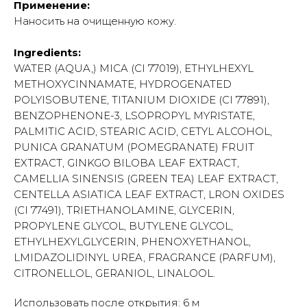
Применение:
Наносить на очищенную кожу.
Ingredients:
WATER (AQUA,) MICA (CI 77019), ETHYLHEXYL
METHOXYCINNAMATE, HYDROGENATED
POLYISOBUTENE, ТITANIUM DIOXIDE (CI 77891),
BENZOPHENONE-3, LSOPROPYL MYRISTATE,
PALMITIC ACID, STEARIC ACID, CETYL ALCOHOL,
PUNICA GRANATUM (POMEGRANATE) FRUIT
EXTRACT, GINKGO BILOBA LEAF EXTRACT,
CAMELLIA SINENSIS (GREEN ТЕА) LEAF EXTRACT,
CENTELLA ASIATICA LEAF EXTRACT, LRON OXIDES
(CI 77491), TRIETHANOLAMINE, GLYCERIN,
PROPYLENE GLYCOL, BUTYLENE GLYCOL,
ETHYLHEXYLGLYCERIN, PHENOXYETHANOL,
LMIDAZOLIDINYL UREA, FRAGRANCE (PARFUM),
CITRONELLOL, GERANIOL, LINALOOL.
Использовать после открытия: 6 м