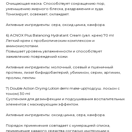
Очищающая маска. Способствует сокращению пор,
уменьшению жирного блеска, раздражения и зуда.
Тонизирует, освежает, охлаждает.
Активные ингредиенты:
сера, оксид цинка, камфора.
6) ACNOX Plus Balancing Hydratant Cream (увл. крем) 70 ml
Легкий крем с пробиотическим комплексом и
аминокислотами.
Повышает уровень увлажненности и способствует
заживлению повреждений кожи.
Активные ингредиенты: молочный, соевый и пшеничный
протеин, лизат бифидобактерий, убихинон, серин, аргинин,
пролин, пектин
7) Double Action Drying Lotion demi make-up(подсуш. лосьон с
тоном) 30 ml
Суспензия для дезинфекции и подсушивания воспалительных
элементов с маскирующим эффектом.
Активные ингредиенты: оксид цинка, сера, камфора.
Порядок применения совпадает с нумерацией списка,
применение каждого средства согласно инструкции к