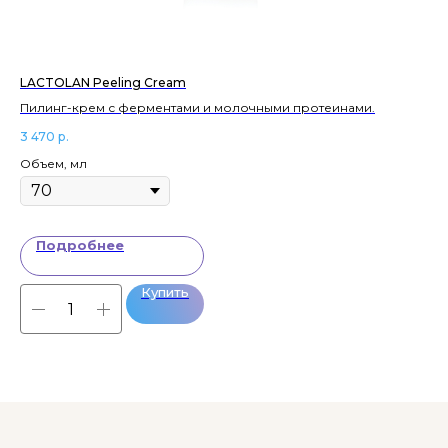
LACTOLAN Peeling Cream
PH
Пилинг-крем с ферментами и молочными протеинами.
Ло
ле
3 470
р.
1 5
Объем, мл
Об
Подробнее
Купить