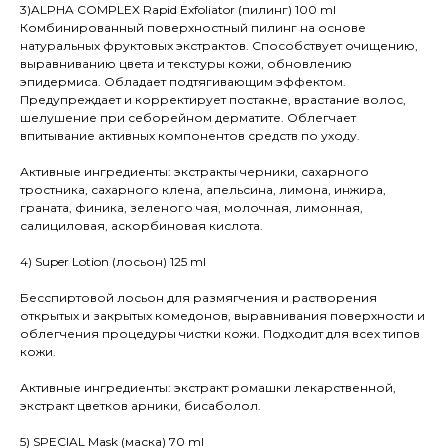
3)ALPHA COMPLEX Rapid Exfoliator (пилинг) 100 ml
Комбинированный поверхностный пилинг на основе
натуральных фруктовых экстрактов. Способствует очищению,
выравниванию цвета и текстуры кожи, обновлению
эпидермиса. Обладает подтягивающим эффектом.
Предупреждает и корректирует постакне, врастание волос,
шелушение при себорейном дерматите. Облегчает
впитывание активных компонентов средств по уходу.
Активные ингредиенты:
экстракты черники, сахарного
тростника, сахарного клена, апельсина, лимона, инжира,
граната, финика, зеленого чая, молочная, лимонная,
салициловая, аскорбиновая кислота.
4) Super Lotion (лосьон) 125 ml
Бесспиртовой лосьон для размягчения и растворения
открытых и закрытых комедонов, выравнивания поверхности и
облегчения процедуры чистки кожи. Подходит для всех типов
кожи.
Активные ингредиенты: экстракт ромашки лекарственной,
экстракт цветков арники, бисаболол.
5) SPECIAL Mask (маска) 70 ml