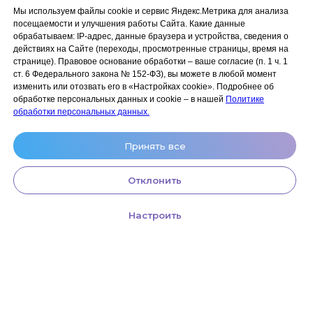
ANKRYONK
Мы используем файлы cookie и сервис Яндекс.Метрика для анализа
посещаемости и улучшения работы Сайта. Какие данные
обрабатываем: IP‑адрес, данные браузера и устройства, сведения о
Акции и скидки
Политика
действиях на Сайте (переходы, просмотренные страницы, время на
конфиденциальности
странице). Правовое основание обработки – ваше согласие (п. 1 ч. 1
Оплата, доставка и возврат
ст. 6 Федерального закона № 152‑ФЗ), вы можете в любой момент
Согласие на обработку
Сотрудничество
изменить или отозвать его в «Настройках cookie». Подробнее об
персональных данных
обработке персональных данных и cookie – в нашей
Политике
Личный кабинет (Обучение)
Условия использования
обработки персональных данных.
сайта и публичная оферта
Условия использования
Принять все
космецевтики
Отклонить
Настроить