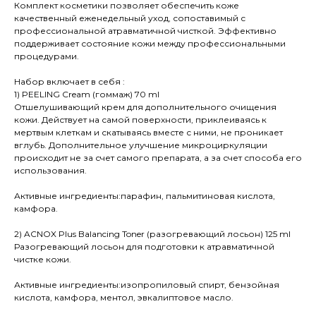
Комплект косметики позволяет обеспечить коже
качественный еженедельный уход, сопоставимый с
профессиональной атравматичной чисткой. Эффективно
поддерживает состояние кожи между профессиональными
процедурами.
Набор включает в себя :
1) PEELING Cream (гоммаж) 70 ml
Отшелушивающий крем для дополнительного очищения
кожи. Действует на самой поверхности, приклеиваясь к
мертвым клеткам и скатываясь вместе с ними, не проникает
вглубь. Дополнительное улучшение микроциркуляции
происходит не за счет самого препарата, а за счет способа его
использования.
Активные ингредиенты:парафин, пальмитиновая кислота,
камфора.
2) ACNOX Plus Balancing Toner (разогревающий лосьон) 125 ml
Разогревающий лосьон для подготовки к атравматичной
чистке кожи.
Активные ингредиенты:изопропиловый спирт, бензойная
кислота, камфора, ментол, эвкалиптовое масло.