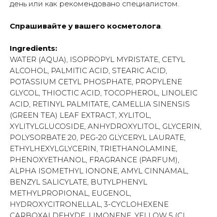
день или как рекомендовано специалистом.
Спрашивайте у вашего косметолога
.
Ingredients:
WATER (AQUA), ISOPROPYL MYRISTATE, CETYL
ALCOHOL, PALMITIC ACID, STEARIC ACID,
POTASSIUM CETYL PHOSPHATE, PROPYLENE
GLYCOL, THIOCTIC ACID, TOCOPHEROL, LINOLEIC
ACID, RETINYL PALMITATE, CAMELLIA SINENSIS
(GREEN TEA) LEAF EXTRACT, XYLITOL,
XYLITYLGLUCOSIDE, ANHYDROXYLITOL, GLYCERIN,
POLYSORBATE 20, PEG-20 GLYCERYL LAURATE,
ETHYLHEXYLGLYCERIN, TRIETHANOLAMINE,
PHENOXYETHANOL, FRAGRANCE (PARFUM),
ALPHA ISOMETHYL IONONE, AMYL CINNAMAL,
BENZYL SALICYLATE, BUTYLPHENYL
METHYLPROPIONAL, EUGENOL,
HYDROXYCITRONELLAL, 3-CYCLOHEXENE
CARBOXALDEHYDE, LIMONENE, YELLOW 5 (CI