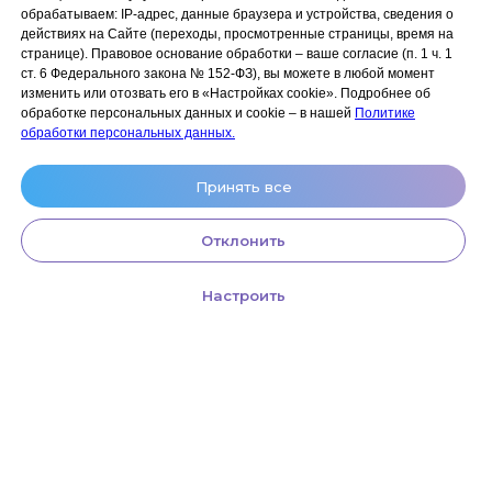
обрабатываем: IP‑адрес, данные браузера и устройства, сведения о
Акции и скидки
Политика
действиях на Сайте (переходы, просмотренные страницы, время на
конфиденциальности
странице). Правовое основание обработки – ваше согласие (п. 1 ч. 1
Оплата, доставка и возврат
ст. 6 Федерального закона № 152‑ФЗ), вы можете в любой момент
Согласие на обработку
Сотрудничество
изменить или отозвать его в «Настройках cookie». Подробнее об
персональных данных
обработке персональных данных и cookie – в нашей
Политике
Личный кабинет (Обучение)
Условия использования
обработки персональных данных.
сайта и публичная оферта
Условия использования
Принять все
космецевтики
Отклонить
Настроить