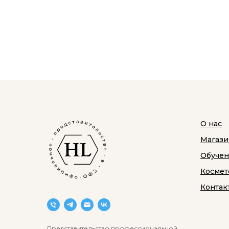
О нас
Магази
Обуче
Космет
Контак
Представительство профессиональной