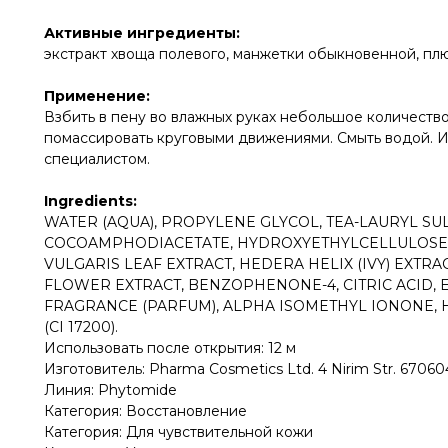
Активные ингредиенты:
экстракт хвоща полевого, манжетки обыкновенной, пл
Применение:
Взбить в пену во влажных руках небольшое количество
помассировать круговыми движениями. Смыть водой. Ис
специалистом.
Ingredients:
WATER (AQUA), PROPYLENE GLYCOL, TEA-LAURYL SU
COCOAMPHODIACETATE, HYDROXYETHYLCELLULOSE,
VULGARIS LEAF EXTRACT, HEDERA HELIX (IVY) EXTRA
FLOWER EXTRACT, BENZOPHENONE-4, CITRIC ACID,
FRAGRANCE (PARFUM), ALPHA ISOMETHYL IONONE, HEX
(CI 17200).
Использовать после открытия: 12 м
Изготовитель: Pharma Cosmetics Ltd. 4 Nirim Str. 6706041 
Линия: Phytomide
Категория: Восстановление
Категория: Для чувствительной кожи