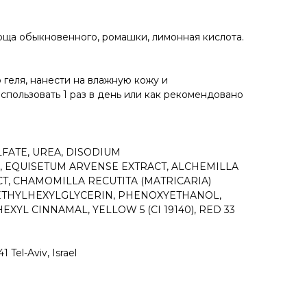
юща обыкновенного, ромашки, лимонная кислота.
 геля, нанести на влажную кожу и
пользовать 1 раз в день или как рекомендовано
LFATE, UREA, DISODIUM
 EQUISETUM ARVENSE EXTRACT, ALCHEMILLA
CT, CHAMOMILLA RECUTITA (MATRICARIA)
 ETHYLHEXYLGLYCERIN, PHENOXYETHANOL,
YL CINNAMAL, YELLOW 5 (CI 19140), RED 33
Tel-Aviv, Israel