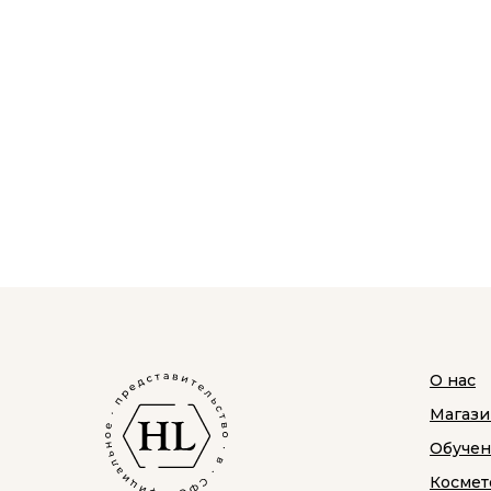
О нас
Магази
Обуче
Космет