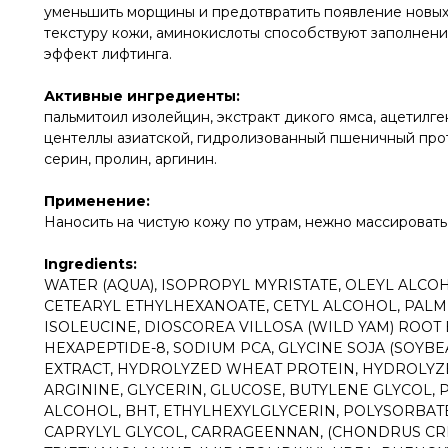
уменьшить морщины и предотвратить появление новых,
текстуру кожи, аминокислоты способствуют заполнен
эффект лифтинга.
Активные ингредиенты:
пальмитоил изолейцин, экстракт дикого ямса, ацетилге
центеллы азиатской, гидролизованный пшеничный прот
серин, пролин, аргинин.
Применение:
Наносить на чистую кожу по утрам, нежно массировать
Ingredients:
WATER (AQUA), ISOPROPYL MYRISTATE, OLEYL ALC
CETEARYL ETHYLHEXANOATE, CETYL ALCOHOL, PALMIT
ISOLEUCINE, DIOSCOREA VILLOSA (WILD YAM) ROOT 
HEXAPEPTIDE-8, SODIUM PCA, GLYCINE SOJA (SOYBE
EXTRACT, HYDROLYZED WHEAT PROTEIN, HYDROLYZED
ARGININE, GLYCERIN, GLUCOSE, BUTYLENE GLYCOL, 
ALCOHOL, BHT, ETHYLHEXYLGLYCERIN, POLYSORBATE
CAPRYLYL GLYCOL, CARRAGEENNAN, (CHONDRUS CRI