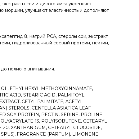
 экстракты сои и дикого ямса укрепляет
ию морщин, улучшают эластичность и дополняют
ксапептид 8, натрий PCA, стеролы сои, экстракт
еин, гидролизованный соевый протеин, пектин,
 до полного впитывания.
OHOL, ETHYLHEXYL METHOXYCINNAMATE,
IC ACID, STEARIC ACID, PALMITOYL
EXTRACT, CETYL PALMITATE, ACETYL
AN) STEROLS, CENTELLA ASIATICA LEAF
 SOY PROTEIN, PECTIN, SERINE, PROLINE,
POLYACRYLATE-13, POLYISOBUTENE, CETEARYL
 20, XANTHAN GUM, CETEARYL GLUCOSIDE,
SPUS), FRAGRANCE (PARFUM), LIMONENE,