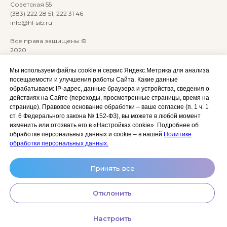
Советская 55
(383) 222 28 51, 222 31 46
info@hl-sib.ru
Все права защищены ©
2020
Сайт разработан:
ANKRYONK
Мы используем файлы cookie и сервис Яндекс.Метрика для анализа
посещаемости и улучшения работы Сайта. Какие данные
обрабатываем: IP‑адрес, данные браузера и устройства, сведения о
Акции и скидки
Политика
действиях на Сайте (переходы, просмотренные страницы, время на
конфиденциальности
странице). Правовое основание обработки – ваше согласие (п. 1 ч. 1
Оплата, доставка и возврат
ст. 6 Федерального закона № 152‑ФЗ), вы можете в любой момент
Согласие на обработку
Сотрудничество
изменить или отозвать его в «Настройках cookie». Подробнее об
персональных данных
обработке персональных данных и cookie – в нашей
Политике
Личный кабинет (Обучение)
Условия использования
обработки персональных данных.
сайта и публичная оферта
Условия использования
Принять все
космецевтики
Отклонить
Настроить