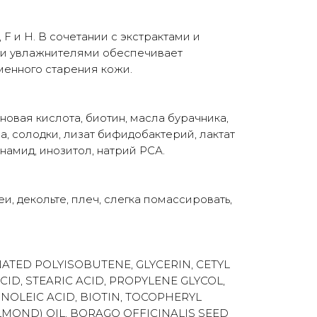
F и H. В сочетании с экстрактами и
ми увлажнителями обеспечивает
енного старения кожи.
новая кислота, биотин, масла бурачника,
а, солодки, лизат бифидобактерий, лактат
намид, инозитол, натрий РСА.
и, декольте, плеч, слегка помассировать,
ATED POLYISOBUTENE, GLYCERIN, CETYL
ID, STEARIC ACID, PROPYLENE GLYCOL,
INOLEIC ACID, BIOTIN, TOCOPHERYL
MOND) OIL, BORAGO OFFICINALIS SEED