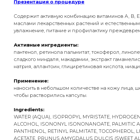
Презентация о процедуре
Содержит активную комбинацию витаминов A, B, Е, 
маслами лекарственных растений и естественны
увлажнение, питание и профилактику преждеврем
Активные ингредиенты:
пантенол, ретинола пальмитат, токоферол, линоле
сладкого миндаля, макадамии, экстракт гамамелис
натрия, аллантоин, глициретиновая кислота, ниаци
Применение:
наносить в небольшом количестве на кожу лица, ше
чтобы растворились капсулы.
Ingredients:
WATER (AQUA), ISOPROPYL MYRISTATE, HYDROGEN
ALCOHOL, ISONONYL ISONONANOATE, PALMITIC AC
PANTHENOL, RETINYL PALMITATE, TOCOPHEROL, L
ACETATE, PRUNUS AMYGDALUS DULCIS (SWEET AL