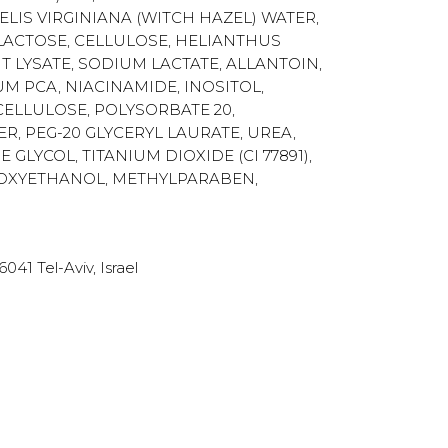
LIS VIRGINIANA (WITCH HAZEL) WATER,
 LACTOSE, CELLULOSE, HELIANTHUS
 LYSATE, SODIUM LACTATE, ALLANTOIN,
UM PCA, NIACINAMIDE, INOSITOL,
ELLULOSE, POLYSORBATE 20,
R, PEG-20 GLYCERYL LAURATE, UREA,
LYCOL, TITANIUM DIOXIDE (CI 77891),
ENOXYETHANOL, METHYLPARABEN,
41 Tel-Aviv, Israel