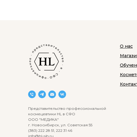
О нас
Магази
Обуче
Космет
Контак
Представительство профессиональной
космецевтики HL в СФО
ООО "МЕДИКА"
г. Новосибирск, ул. Советская 55
(383) 222 28 51, 222 31 46
info@hl-sib.ru