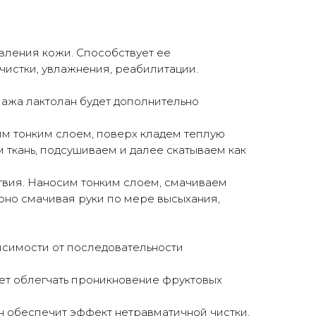
вления кожи. Способствует ее
истки, увлажнения, реабилитации.
мажа лактолан будет дополнительно
им тонким слоем, поверх кладем теплую
м ткань, подсушиваем и далее скатываем как
вия. Наносим тонким слоем, смачиваем
орно смачивая руки по мере высыхания,
висимости от последовательности
удет облегчать проникновение фруктовых
 он обеспечит эффект нетравматичной чистки,