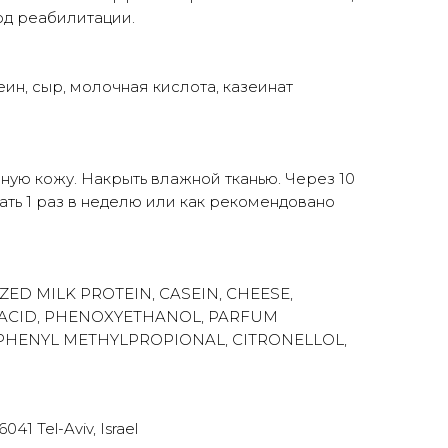
од реабилитации.
ин, сыр, молочная кислота, казеинат
ую кожу. Накрыть влажной тканью. Через 10
вать 1 раз в неделю или как рекомендовано
ED MILK PROTEIN, CASEIN, CHEESE,
 ACID, PHENOXYETHANOL, PARFUM
LPHENYL METHYLPROPIONAL, CITRONELLOL,
41 Tel-Aviv, Israel