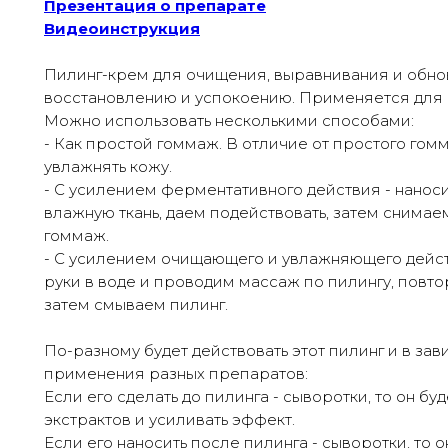
Презентация о препарате
Видеоинструкция
Пилинг-крем для очищения, выравнивания и обно
восстановлению и успокоению. Применяется для ч
Можно использовать несколькими способами:
- Как простой гоммаж. В отличие от простого гом
увлажнять кожу.
- С усилением ферментативного действия - нанос
влажную ткань, даем подействовать, затем снимае
гоммаж.
- С усилением очищающего и увлажняющего дейст
руки в воде и проводим массаж по пилингу, повт
затем смываем пилинг.
По-разному будет действовать этот пилинг и в за
применения разных препаратов:
Если его сделать до пилинга - сыворотки, то он б
экстрактов и усиливать эффект.
Если его наносить после пилинга - сыворотки, то