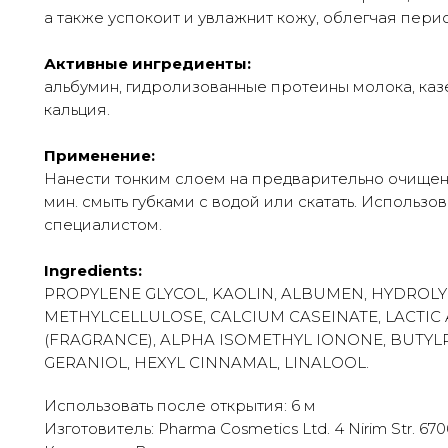
а также успокоит и увлажнит кожу, облегчая пери
Активные ингредиенты:
альбумин, гидролизованные протеины молока, казе
кальция.
Применение:
Нанести тонким слоем на предварительно очищенн
мин. смыть губками с водой или скатать. Использо
специалистом.
Ingredients:
PROPYLENE GLYCOL, KAOLIN, ALBUMEN, HYDROLYZ
METHYLCELLULOSE, CALCIUM CASEINATE, LACTIC
(FRAGRANCE), ALPHA ISOMETHYL IONONE, BUTY
GERANIOL, HEXYL CINNAMAL, LINALOOL.
Использовать после открытия: 6 м
Изготовитель: Pharma Cosmetics Ltd. 4 Nirim Str. 67060