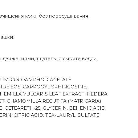
очищения кожи без пересушивания.
машки.
и движениями, тщательно смойте водой.
ODIUM, COCOAMPHODIACETATE
IDE EOS, CAPROOYL SPHINGOSINE,
CHEMILLA VULGARIS LEAF EXTRACT, HEDERA
CT, CHAMOMILLA RECUTITA (MATRICARIA)
CETEARETH-25, GLYCERIN, BEHENIC ACID,
IN, CITRIC ACID, TEA-LAURYL, SULFATE