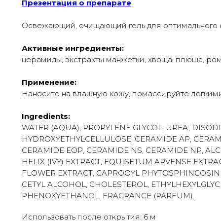
Презентация о препарате
Освежающий, очищающий гель для оптимального 
Активные ингредиенты:
церамиды, экстракты манжетки, хвоща, плюща, ро
Применение:
Наносите на влажную кожу, помассируйте легким
Ingredients:
WATER (AQUA), PROPYLENE GLYCOL, UREA, DIS
HYDROXYETHYLCELLULOSE, CERAMIDE AP, CERAM
CERAMIDE EOP, CERAMIDE NS, CERAMIDE NP, AL
HELIX (IVY) EXTRACT, EQUISETUM ARVENSE EXTRA
FLOWER EXTRACT, CAPROOYL PHYTOSPHINGOSINE, 
CETYL ALCOHOL, CHOLESTEROL, ETHYLHEXYLGLYCER
PHENOXYETHANOL, FRAGRANCE (PARFUM).
Использовать после открытия: 6 м