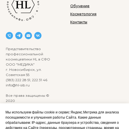
Обучение
Косметология
Контакты
Представительство
профессиональной
космецевтики HL в СФО
ООО "МЕДИКА"
г. Новосибирск, ул.
Советская 55
(383) 222 28 51, 222 31 46
info@hl-sib.ru
Все права защищены ©
2020
Сайт разработан:
ANKRYONK
Мы используем файлы cookie и сервис Яндекс.Метрика для анализа
посещаемости и улучшения работы Сайта. Какие данные
обрабатываем: IP‑адрес, данные браузера и устройства, сведения о
Акции и скидки
Политика
действиях на Сайте (переходы, просмотренные страницы, время на