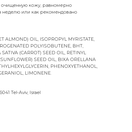
о очищенную кожу, равномерно
 в неделю или как рекомендовано
T ALMOND) OIL, ISOPROPYL MYRISTATE,
DROGENATED POLYISOBUTENE, BHT,
SATIVA (CARROT) SEED OIL, RETINYL
SUNFLOWER) SEED OIL, BIXA ORELLANA
ETHYLHEXYLGLYCERIN, PHENOXYETHANOL,
GERANIOL, LIMONENE.
41 Tel-Aviv, Israel