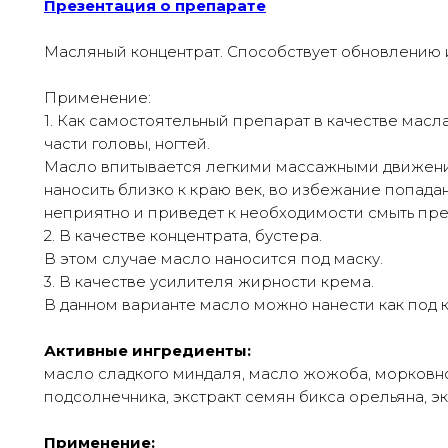
Презентация о препарате
Масляный концентрат. Способствует обновлению 
Применение:
1. Как самостоятельный препарат в качестве масл
части головы, ногтей.
Масло впитывается легкими массажными движениям
наносить близко к краю век, во избежание попадан
неприятно и приведет к необходимости смыть пре
2. В качестве концентрата, бустера.
В этом случае масло наносится под маску.
3. В качестве усилителя жирности крема.
В данном варианте масло можно нанести как под 
Активные ингредиенты:
масло сладкого миндаля, масло жожоба, морковно
подсолнечника, экстракт семян бикса орельяна, э
Применение: