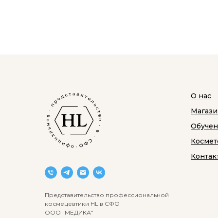
О нас
Магази
Обуче
Космет
Контак
Представительство профессиональной
космецевтики HL в СФО
ООО "МЕДИКА"