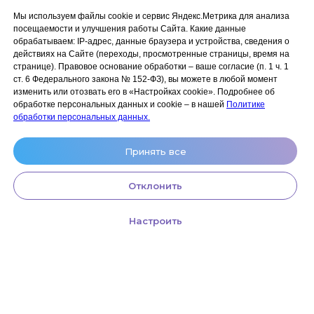
Сайт разработан:
ANKRYONK
Мы используем файлы cookie и сервис Яндекс.Метрика для анализа
посещаемости и улучшения работы Сайта. Какие данные
обрабатываем: IP‑адрес, данные браузера и устройства, сведения о
Акции и скидки
Политика
действиях на Сайте (переходы, просмотренные страницы, время на
конфиденциальности
странице). Правовое основание обработки – ваше согласие (п. 1 ч. 1
Оплата, доставка и возврат
ст. 6 Федерального закона № 152‑ФЗ), вы можете в любой момент
Согласие на обработку
Сотрудничество
изменить или отозвать его в «Настройках cookie». Подробнее об
персональных данных
обработке персональных данных и cookie – в нашей
Политике
Личный кабинет (Обучение)
Условия использования
обработки персональных данных.
сайта и публичная оферта
Условия использования
Принять все
космецевтики
Отклонить
Настроить