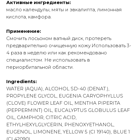
Активные ингредиенты:
масло календулы, мяты и эвкалипта, лимонная
кислота, камфора.
Применение:
Cмочить лосьоном ватный диск, протереть
предварительно очищенную кожу.Использовать 3-
4 раза в неделю или как рекомендовано
специалистом. Не использовать в
периорбитальной области.
Ingredients:
WATER (AQUA), ALCOHOL SD-40 (DENAT.),
PROPYLENE GLYCOL, EUGENIA CARYOPHYLLUS
(CLOVE) FLOWER LEAF OIL, MENTHA PIPERITA
(PEPPERMINT) OIL, EUCALYPTUS GLOBULUS LEAF
OIL, CAMPHOR, CITRIC ACID,
ETHYLHEXYLGLYCERIN, PHENOXYETHANOL,
EUGENOL, LIMONENE, YELLOW 5 (CI 19140), BLUE 1
(CI 42090).