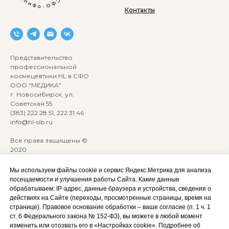
Контакты
Представительство
профессиональной
космецевтики HL в СФО
ООО "МЕДИКА"
г. Новосибирск, ул.
Советская 55
(383) 222 28 51, 222 31 46
info@hl-sib.ru
Все права защищены ©
2020
Сайт разработан:
ANKRYONK
Мы используем файлы cookie и сервис Яндекс.Метрика для анализа
посещаемости и улучшения работы Сайта. Какие данные
обрабатываем: IP‑адрес, данные браузера и устройства, сведения о
Акции и скидки
Политика
действиях на Сайте (переходы, просмотренные страницы, время на
конфиденциальности
странице). Правовое основание обработки – ваше согласие (п. 1 ч. 1
Оплата, доставка и возврат
ст. 6 Федерального закона № 152‑ФЗ), вы можете в любой момент
Согласие на обработку
Сотрудничество
изменить или отозвать его в «Настройках cookie». Подробнее об
персональных данных