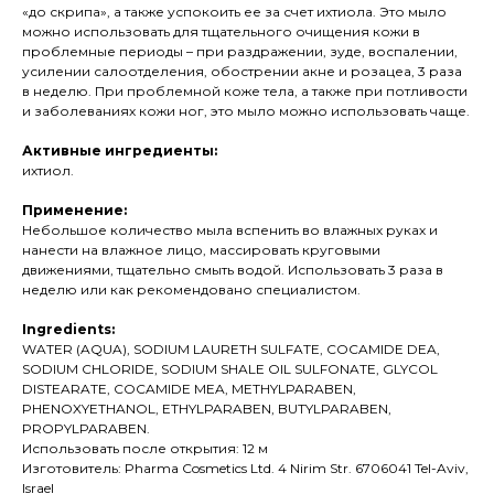
«до скрипа», а также успокоить ее за счет ихтиола. Это мыло
можно использовать для тщательного очищения кожи в
проблемные периоды – при раздражении, зуде, воспалении,
усилении салоотделения, обострении акне и розацеа, 3 раза
в неделю. При проблемной коже тела, а также при потливости
и заболеваниях кожи ног, это мыло можно использовать чаще.
Активные ингредиенты:
ихтиол.
Применение:
Небольшое количество мыла вспенить во влажных руках и
нанести на влажное лицо, массировать круговыми
движениями, тщательно смыть водой. Использовать 3 раза в
неделю или как рекомендовано специалистом.
Ingredients:
WATER (AQUA), SODIUM LAURETH SULFATE, COCAMIDE DEA,
SODIUM CHLORIDE, SODIUM SHALE OIL SULFONATE, GLYCOL
DISTEARATE, COCAMIDE MEA, METHYLPARABEN,
PHENOXYETHANOL, ETHYLPARABEN, BUTYLPARABEN,
PROPYLPARABEN.
Использовать после открытия: 12 м
Изготовитель: Pharma Cosmetics Ltd. 4 Nirim Str. 6706041 Tel-Aviv,
Israel