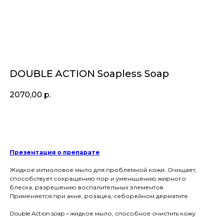
DOUBLE ACTION Soapless Soap
2070,00
р.
Купить
Презентация о препарате
Жидкое ихтиоловое мыло для проблемной кожи. Очищает,
способствует сокращению пор и уменьшению жирного
блеска, разрешению воспалительных элементов.
Применяется при акне, розацеа, себорейном дерматите.
Double Action soap – жидкое мыло, способное очистить кожу