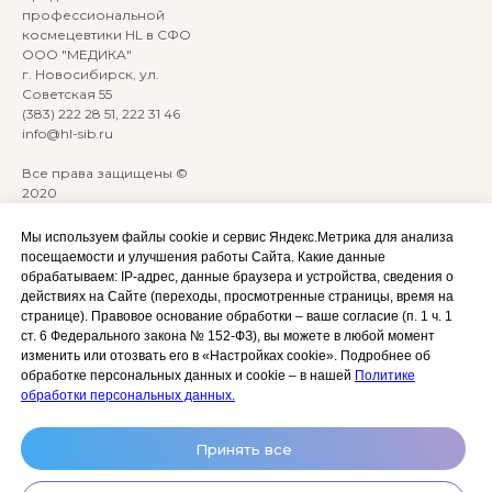
профессиональной
космецевтики HL в СФО
ООО "МЕДИКА"
г. Новосибирск, ул.
Советская 55
(383) 222 28 51, 222 31 46
info@hl-sib.ru
Все права защищены ©
2020
Сайт разработан:
ANKRYONK
Мы используем файлы cookie и сервис Яндекс.Метрика для анализа
посещаемости и улучшения работы Сайта. Какие данные
обрабатываем: IP‑адрес, данные браузера и устройства, сведения о
Акции и скидки
Политика
действиях на Сайте (переходы, просмотренные страницы, время на
конфиденциальности
странице). Правовое основание обработки – ваше согласие (п. 1 ч. 1
Оплата, доставка и возврат
ст. 6 Федерального закона № 152‑ФЗ), вы можете в любой момент
Согласие на обработку
Сотрудничество
изменить или отозвать его в «Настройках cookie». Подробнее об
персональных данных
обработке персональных данных и cookie – в нашей
Политике
Личный кабинет (Обучение)
Условия использования
обработки персональных данных.
сайта и публичная оферта
Условия использования
Принять все
космецевтики