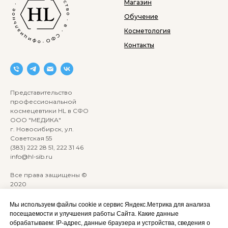
Магазин
Обучение
Косметология
Контакты
Представительство
профессиональной
космецевтики HL в СФО
ООО "МЕДИКА"
г. Новосибирск, ул.
Советская 55
(383) 222 28 51, 222 31 46
info@hl-sib.ru
Все права защищены ©
2020
Сайт разработан:
ANKRYONK
Мы используем файлы cookie и сервис Яндекс.Метрика для анализа
посещаемости и улучшения работы Сайта. Какие данные
обрабатываем: IP‑адрес, данные браузера и устройства, сведения о