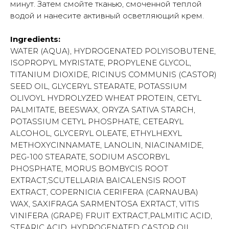
минут. Затем смойте тканью, смоченной теплой
водой и нанесите активный осветляющий крем.
Ingredients:
WATER (AQUA), HYDROGENATED POLYISOBUTENE,
ISOPROPYL MYRISTATE, PROPYLENE GLYCOL,
TITANIUM DIOXIDE, RICINUS COMMUNIS (CASTOR)
SEED OIL, GLYCERYL STEARATE, POTASSIUM
OLIVOYL HYDROLYZED WHEAT PROTEIN, CETYL
PALMITATE, BEESWAX, ORYZA SATIVA STARCH,
POTASSIUM CETYL PHOSPHATE, CETEARYL
ALCOHOL, GLYCERYL OLEATE, ETHYLHEXYL
METHOXYCINNAMATE, LANOLIN, NIACINAMIDE,
PEG-100 STEARATE, SODIUM ASCORBYL
PHOSPHATE, MORUS BOMBYCIS ROOT
EXTRACT,SCUTELLARIA BAICALENSIS ROOT
EXTRACT, COPERNICIA CERIFERA (CARNAUBA)
WAX, SAXIFRAGA SARMENTOSA EXRTACT, VITIS
VINIFERA (GRAPE) FRUIT EXTRACT,PALMITIC ACID,
STEARIC ACID ,HYDROGENATED CASTOR OIL,