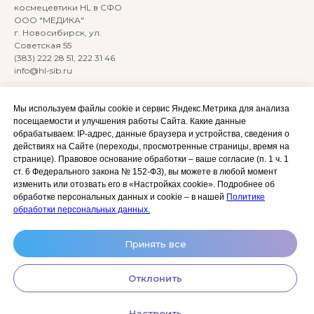
космецевтики HL в СФО
ООО "МЕДИКА"
г. Новосибирск, ул.
Советская 55
(383) 222 28 51, 222 31 46
info@hl-sib.ru
Все права защищены ©
2020
Мы используем файлы cookie и сервис Яндекс.Метрика для анализа
Сайт разработан:
посещаемости и улучшения работы Сайта. Какие данные
ANKRYONK
обрабатываем: IP‑адрес, данные браузера и устройства, сведения о
действиях на Сайте (переходы, просмотренные страницы, время на
странице). Правовое основание обработки – ваше согласие (п. 1 ч. 1
Акции и скидки
Политика
ст. 6 Федерального закона № 152‑ФЗ), вы можете в любой момент
конфиденциальности
изменить или отозвать его в «Настройках cookie». Подробнее об
Оплата, доставка и возврат
обработке персональных данных и cookie – в нашей
Политике
Согласие на обработку
Сотрудничество
обработки персональных данных.
персональных данных
Личный кабинет (Обучение)
Условия использования
Принять все
сайта и публичная оферта
Условия использования
Отклонить
космецевтики
Настроить