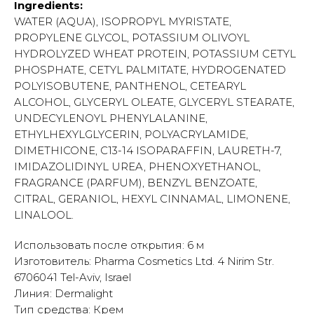
Ingredients:
WATER (AQUA), ISOPROPYL MYRISTATE,
PROPYLENE GLYCOL, POTASSIUM OLIVOYL
HYDROLYZED WHEAT PROTEIN, POTASSIUM CETYL
PHOSPHATE, CETYL PALMITATE, HYDROGENATED
POLYISOBUTENE, PANTHENOL, CETEARYL
ALCOHOL, GLYCERYL OLEATE, GLYCERYL STEARATE,
UNDECYLENOYL PHENYLALANINE,
ETHYLHEXYLGLYCERIN, POLYACRYLAMIDE,
DIMETHICONE, C13-14 ISOPARAFFIN, LAURETH-7,
IMIDAZOLIDINYL UREA, PHENOXYETHANOL,
FRAGRANCE (PARFUM), BENZYL BENZOATE,
CITRAL, GERANIOL, HEXYL CINNAMAL, LIMONENE,
LINALOOL.
Использовать после открытия: 6 м
Изготовитель: Pharma Cosmetics Ltd. 4 Nirim Str.
6706041 Tel-Aviv, Israel
Линия: Dermalight
Тип средства: Крем