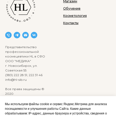
Магазин
Обучение
Косметология
Контакты
Представительство
профессиональной
космецевтики HL в СФО
ООО "МЕДИКА"
г. Новосибирск, ул.
Советская 55
(383) 222 28 51, 222 31 46
info@hl-sib.ru
Все права защищены ©
2020
Сайт разработан:
ANKRYONK
Мы используем файлы cookie и сервис Яндекс.Метрика для анализа
посещаемости и улучшения работы Сайта. Какие данные
обрабатываем: IP‑адрес, данные браузера и устройства, сведения о