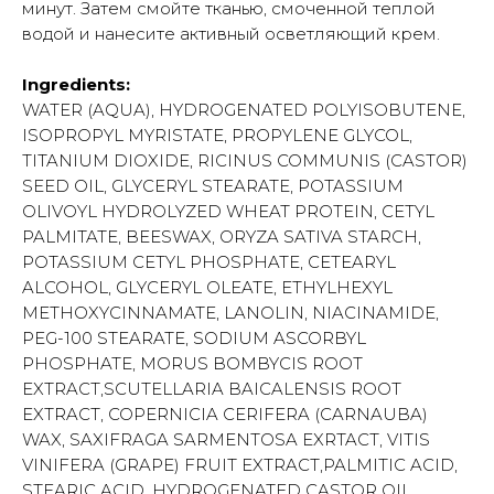
минут. Затем смойте тканью, смоченной теплой
водой и нанесите активный осветляющий крем.
Ingredients:
WATER (AQUA), HYDROGENATED POLYISOBUTENE,
ISOPROPYL MYRISTATE, PROPYLENE GLYCOL,
TITANIUM DIOXIDE, RICINUS COMMUNIS (CASTOR)
SEED OIL, GLYCERYL STEARATE, POTASSIUM
OLIVOYL HYDROLYZED WHEAT PROTEIN, CETYL
PALMITATE, BEESWAX, ORYZA SATIVA STARCH,
POTASSIUM CETYL PHOSPHATE, CETEARYL
ALCOHOL, GLYCERYL OLEATE, ETHYLHEXYL
METHOXYCINNAMATE, LANOLIN, NIACINAMIDE,
PEG-100 STEARATE, SODIUM ASCORBYL
PHOSPHATE, MORUS BOMBYCIS ROOT
EXTRACT,SCUTELLARIA BAICALENSIS ROOT
EXTRACT, COPERNICIA CERIFERA (CARNAUBA)
WAX, SAXIFRAGA SARMENTOSA EXRTACT, VITIS
VINIFERA (GRAPE) FRUIT EXTRACT,PALMITIC ACID,
STEARIC ACID ,HYDROGENATED CASTOR OIL,