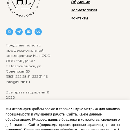
Обучение
Косметология
Контакты
Представительство
профессиональной
космецевтики HL в СФО
ООО "МЕДИКА"
г. Новосибирск, ул.
Советская 55
(383) 222 28 51, 222 31 46
info@hl-sib.ru
Все права защищены ©
2020
Сайт разработан:
ANKRYONK
Мы используем файлы cookie и сервис Яндекс.Метрика для анализа
посещаемости и улучшения работы Сайта. Какие данные
обрабатываем: IP‑адрес, данные браузера и устройства, сведения о
Акции и скидки
Политика
действиях на Сайте (переходы, просмотренные страницы, время на
конфиденциальности
странице). Правовое основание обработки – ваше согласие (п. 1 ч. 1