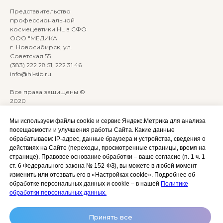
Представительство
профессиональной
космецевтики HL в СФО
ООО "МЕДИКА"
г. Новосибирск, ул.
Советская 55
(383) 222 28 51, 222 31 46
info@hl-sib.ru
Все права защищены ©
2020
Сайт разработан:
ANKRYONK
Мы используем файлы cookie и сервис Яндекс.Метрика для анализа
посещаемости и улучшения работы Сайта. Какие данные
обрабатываем: IP‑адрес, данные браузера и устройства, сведения о
Акции и скидки
Политика
действиях на Сайте (переходы, просмотренные страницы, время на
конфиденциальности
странице). Правовое основание обработки – ваше согласие (п. 1 ч. 1
Оплата, доставка и возврат
ст. 6 Федерального закона № 152‑ФЗ), вы можете в любой момент
Согласие на обработку
Сотрудничество
изменить или отозвать его в «Настройках cookie». Подробнее об
персональных данных
обработке персональных данных и cookie – в нашей
Политике
Личный кабинет (Обучение)
Условия использования
обработки персональных данных.
сайта и публичная оферта
Условия использования
Принять все
космецевтики