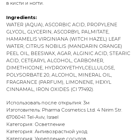
в кисти и ногти.
Ingredients:
WATER (AQUA), ASCORBIC ACID, PROPYLENE
GLYCOL, GLYCERIN, ASCORBYL PALMITATE,
HAMAMELIS VIRGINIANA (WITCH HAZEL) LEAF
WATER, CITRUS NOBILIS (MANDARIN ORANGE)
PEEL OIL, BEESWAX, AGAR, ALGINIC ACID, STEARIC
ACID, CETEARYL ALCOHOL, CARBOMER,
DIMETHICONE, HYDROXYETHYLCELLULOSE,
POLYSORBATE 20, ALCOHOL, MINERAL OIL,
FRAGRANCE (PARFUM), LIMONENE, HEXYL
CINNAMAL, IRON OXIDES (CI 77492).
Использовать после открытия: 3м
Изготовитель: Pharma Cosmetics Ltd. 4 Nirim Str.
6706041 Tel-Aviv, Israel
Категория: Осветление
Категория: Антивозрастной уход
Категория: Укрепление сосудов