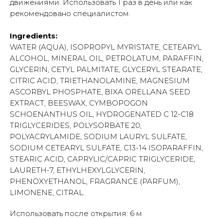
движениями. Использовать 1 раз в день или как
рекомендовано специалистом.
Ingredients:
WATER (AQUA), ISOPROPYL MYRISTATE, CETEARYL
ALCOHOL, MINERAL OIL, PETROLATUM, PARAFFIN,
GLYCERIN, CETYL PALMITATE, GLYCERYL STEARATE,
CITRIC ACID, TRIETHANOLAMINE, MAGNESIUM
ASCORBYL PHOSPHATE, BIXA ORELLANA SEED
EXTRACT, BEESWAX, CYMBOPOGON
SCHOENANTHUS OIL, HYDROGENATED C 12-C18
TRIGLYCERIDES, POLYSORBATE 20,
POLYACRYLAMIDE, SODIUM LAURYL SULFATE,
SODIUM CETEARYL SULFATE, C13-14 ISOPARAFFIN,
STEARIC ACID, CAPRYLIC/CAPRIC TRIGLYCERIDE,
LAURETH-7, ETHYLHEXYLGLYCERIN,
PHENOXYETHANOL, FRAGRANCE (PARFUM),
LIMONENE, CITRAL.
Использовать после открытия: 6 м