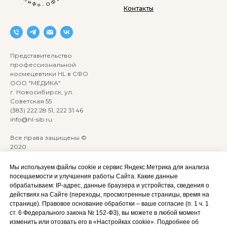
Контакты
Представительство
профессиональной
космецевтики HL в СФО
ООО "МЕДИКА"
г. Новосибирск, ул.
Советская 55
(383) 222 28 51, 222 31 46
info@hl-sib.ru
Все права защищены ©
2020
Сайт разработан:
ANKRYONK
Мы используем файлы cookie и сервис Яндекс.Метрика для анализа
посещаемости и улучшения работы Сайта. Какие данные
обрабатываем: IP‑адрес, данные браузера и устройства, сведения о
Акции и скидки
Политика
действиях на Сайте (переходы, просмотренные страницы, время на
конфиденциальности
странице). Правовое основание обработки – ваше согласие (п. 1 ч. 1
Оплата, доставка и возврат
ст. 6 Федерального закона № 152‑ФЗ), вы можете в любой момент
Согласие на обработку
Сотрудничество
изменить или отозвать его в «Настройках cookie». Подробнее об
персональных данных