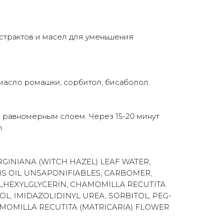
страктов и масел для уменьшения
 масло ромашки, сорбитол, бисаболол.
м равномерным слоем. Через 15-20 минут
m
RGINIANA (WITCH HAZEL) LEAF WATER,
S OIL UNSAPONIFIABLES, CARBOMER,
YLHEXYLGLYCERIN, CHAMOMILLA RECUTITA
L, IMIDAZOLIDINYL UREA, SORBITOL, PEG-
MOMILLA RECUTITA (MATRICARIA) FLOWER