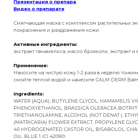
Презентация о препара
Видео о препарате
Смягчающая маска с комплексом растительных эк
покраснения и раздражения кожи.
Активные ингредиенты:
экстракт гамамелиса, масло брокколи, экстракт и
Применение:
Наносите на чистую кожу 1-2 раза в неделю тонки
смойте теплой водой и нанесите CALM DERM Bal
Ingredients:
WATER (AQUA), BUTYLENE GLYCOL, HAMAMELIS VI
PHENOXYETHANOL, BRASSICA OLERACEA BOTRYTI
TRIETHANOLAMINE, ALCOHOL (NOT DENAT.), ETH
(MATRICARIA) FLOWER EXTRACT, PROPYLENE GLYCO
40 HYDROGENATED CASTOR OIL, BISABOLOL, CHA
OIL, BLUE 1 (CI 42090)