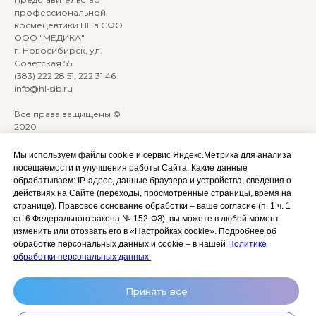
профессиональной
космецевтики HL в СФО
ООО "МЕДИКА"
г. Новосибирск, ул.
Советская 55
(383) 222 28 51, 222 31 46
info@hl-sib.ru
Все права защищены ©
2020
Сайт разработан:
ANKRYONK
Мы используем файлы cookie и сервис Яндекс.Метрика для анализа
посещаемости и улучшения работы Сайта. Какие данные
обрабатываем: IP‑адрес, данные браузера и устройства, сведения о
Акции и скидки
Политика
действиях на Сайте (переходы, просмотренные страницы, время на
конфиденциальности
странице). Правовое основание обработки – ваше согласие (п. 1 ч. 1
Оплата, доставка и возврат
ст. 6 Федерального закона № 152‑ФЗ), вы можете в любой момент
Согласие на обработку
Сотрудничество
изменить или отозвать его в «Настройках cookie». Подробнее об
персональных данных
обработке персональных данных и cookie – в нашей
Политике
Личный кабинет (Обучение)
Условия использования
обработки персональных данных.
сайта и публичная оферта
Условия использования
Принять все
космецевтики