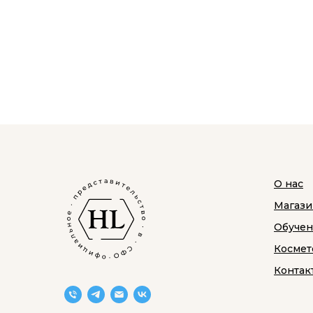
О нас
Магази
Обуче
Космет
Контак