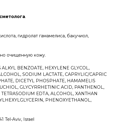
осметолога
.
ислота, гидролат гамамелиса, бакучиол,
ьно очищенную кожу.
15 ALKYL BENZOATE, HEXYLENE GLYCOL,
LCOHOL, SODIUM LACTATE, CAPRYLIC/CAPRIC
SPHATE, DICETYL PHOSPHATE, HAMAMELIS
KUCHIOL, GLYCYRRHETINIC ACID, PANTHENOL,
 TETRASODIUM ЕDТА, ALCOHOL, XANTHAN
HYLHEXYLGLYCERIN, PHENOXYETHANOL,
Tel-Aviv, Israel