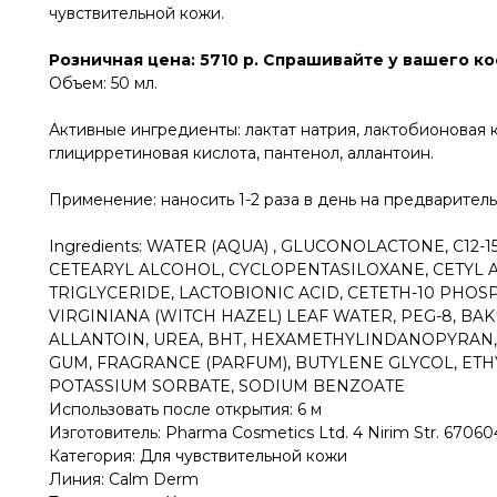
чувствительной кожи.
Розничная цена: 5710 р. Спрашивайте у вашего к
Объем: 50 мл.
Активные ингредиенты: лактат натрия, лактобионовая к
глицирретиновая кислота, пантенол, аллантоин.
Применение: наносить 1-2 раза в день на предварител
Ingredients: WATER (AQUA) , GLUCONOLACTONE, С12-
CETEARYL ALCOHOL, CYCLOPENTASILOXANE, CETYL A
TRIGLYCERIDE, LACTOBIONIC ACID, CETETH-10 PHO
VIRGINIANA (WITCH HAZEL) LEAF WATER, PEG-8, BA
ALLANTOIN, UREA, ВНТ, HEXAMETHYLINDANOPYRAN,
GUM, FRAGRANCE (PARFUM), BUTYLENE GLYCOL, ET
POTASSIUM SORBATE, SODIUM BENZOATE
Использовать после открытия: 6 м
Изготовитель: Pharma Cosmetics Ltd. 4 Nirim Str. 6706041 
Категория: Для чувствительной кожи
Линия: Calm Derm