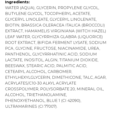
Ingredients:
WATER (AQUA), GLYCERIN, PROPYLENE GLYCOL,
BUTYLENE GLYCOL, TOCOPHERYL ACETATE,
GLYCERYL LINOLEATE, GLYCERYL LINOLENATE,
BIOTIN, BRASSICA OLERACEA ITALICA (BROCCOLI)
EXTRACT, HAMAMELIS VIRGINIANA (WITCH HAZEL)
LEAF WATER, GLYCYRRHIZA GLABRA (LIQUORICE)
ROOT EXTRACT, BIFIDA FERMENT LYSATE, SODIUM
PCA, GLYCINE, FRUCTOSE, NIACINAMIDE, UREA,
PANTHENOL, GLYCYRRHATINIC ACID, SODIUM
LACTATE, INOSITOL, ALGIN, TITANIUM DIOXIDE,
BEESWAX, STEARIC ACID, PALMITIC ACID,
CETEARYL ALCOHOL, CARBOMER,
ETHYLHEXYLGLYCERIN, DIMETHICONE, TALC, AGAR,
ACRYLATES/C10-30 ALKYL ACRYLATE
CROSSPOLYMER, POLYSORBATE 20, MINERAL OIL,
ALCOHOL, TRIETHANOLAMINE,
PHENOXYETHANOL, BLUE 1 (CI 42090),
ULTRAMARINES (CI 77007).