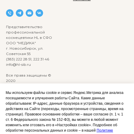
Представительство
профессиональной
космецевтики HL в СФО
ООО "МЕДИКА"
г. Новосибирск, ул.
Советская 55
(383) 222 28 51, 222 31 46
info@hl-sib.ru
Все права защищены ©
2020
Сайт разработан:
ANKRYONK
Мы используем файлы cookie и сервис Яндекс.Метрика для анализа
посещаемости и улучшения работы Сайта. Какие данные
обрабатываем: IP‑адрес, данные браузера и устройства, сведения о
Акции и скидки
Политика
действиях на Сайте (переходы, просмотренные страницы, время на
конфиденциальности
странице). Правовое основание обработки – ваше согласие (п. 1 ч. 1
Оплата, доставка и возврат
ст. 6 Федерального закона № 152‑ФЗ), вы можете в любой момент
Согласие на обработку
Сотрудничество
изменить или отозвать его в «Настройках cookie». Подробнее об
персональных данных
обработке персональных данных и cookie – в нашей
Политике
Личный кабинет (Обучение)