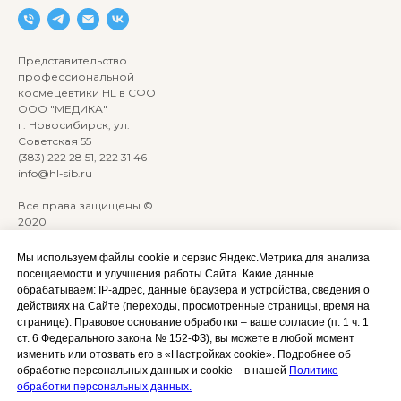
Представительство
профессиональной
космецевтики HL в СФО
ООО "МЕДИКА"
г. Новосибирск, ул.
Советская 55
(383) 222 28 51, 222 31 46
info@hl-sib.ru
Все права защищены ©
2020
Сайт разработан:
ANKRYONK
Мы используем файлы cookie и сервис Яндекс.Метрика для анализа
посещаемости и улучшения работы Сайта. Какие данные
обрабатываем: IP‑адрес, данные браузера и устройства, сведения о
Акции и скидки
Политика
действиях на Сайте (переходы, просмотренные страницы, время на
конфиденциальности
странице). Правовое основание обработки – ваше согласие (п. 1 ч. 1
Оплата, доставка и возврат
ст. 6 Федерального закона № 152‑ФЗ), вы можете в любой момент
Согласие на обработку
Сотрудничество
изменить или отозвать его в «Настройках cookie». Подробнее об
персональных данных
обработке персональных данных и cookie – в нашей
Политике
Личный кабинет (Обучение)
Условия использования
обработки персональных данных.
сайта и публичная оферта