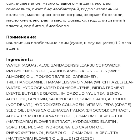
сок листьев алое, масло сладкого миндаля, экстракт
гамамелиса, лизат бифидобактерий, гидролизованный
коллаген, масло красного винограда, экстракт брокколи,
масло кукуи, экстракт и масло ромашки, гидролизованный
эластин, сорбитол, бисаболол.
Применение:
наносить на проблемные зоны (сухие, шелушащиеся) 1-2 раза
в день.
Ingredients:
WATER (AQUA) , ALOE BARBADENSIS LEAF JUICE POWDER,
PROPYLENE GLYCOL , PRUNUS AMYGDALUS DULCIS (SWEET
ALMOND) OIL , POLYSORBATE 20, CARBOMER ,
TRIETHANOLAMINE , HAMAMELIS VIRGINIANA (WITCH HAZEL) LEAF
WATER, HYDROGENATED POLYISOBUTENE , BIFIDA FERMENT
LYSATE, BUTYLENE GLYCOL , IMIDAZOLIDINYL UREA, BENZYL
ALCOHOL, GLYCERIN, SALICYLIC ACID, SORBIC ACID, ALCOHOL
(NOT DENAT.), HYDROLYZED COLLAGEN , VITIS VINIFERA (GRAPE)
SEED OIL , BRASSICA OLERACEA ITALICA (BROCCOLI) EXTRACT ,
ALEURITES MOLUCCANA SEED OIL , CHAMOMILLA RECUTITA
(MATRICARIA) FLOWER EXTRACT , HYDROLYZED ELASTIN ,
SORBITOL, PEG-40 HYDROGENATED CASTOR OIL ,
PHENOXYETHANOL, BISABOLOL , CHAMOMILLA RECUTITA
(MATRICARIA) FLOWER OIL, BLUE 1 (CI 42090)