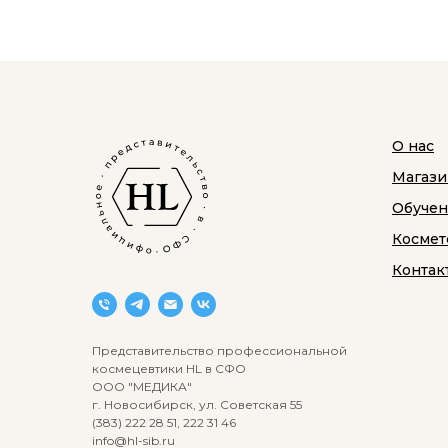
О нас
Магази
Обуче
Космет
Контак
Представительство профессиональной
космецевтики HL в СФО
ООО "МЕДИКА"
г. Новосибирск, ул. Советская 55
(383) 222 28 51, 222 31 46
info@hl-sib.ru