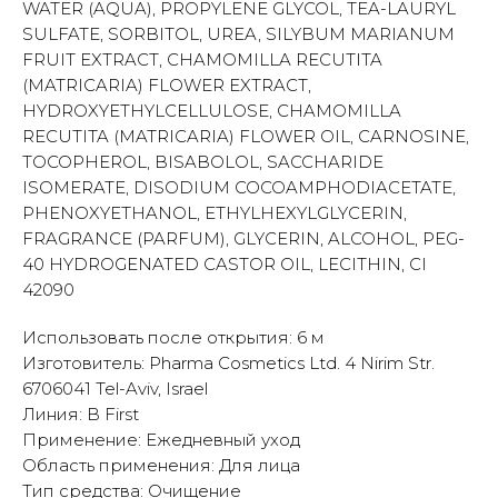
WATER (AQUA), PROPYLENE GLYCOL, TEA-LAURYL
SULFATE, SORBITOL, UREA, SILYBUM MARIANUM
FRUIT EXTRACT, CHAMOMILLA RECUTITA
(MATRICARIA) FLOWER EXTRACT,
HYDROXYETHYLCELLULOSE, CHAMOMILLA
RECUTITA (MATRICARIA) FLOWER OIL, CARNOSINE,
TOCOPHEROL, BISABOLOL, SACCHARIDE
ISOMERATE, DISODIUM COCOAMPHODIACETATE,
PHENOXYETHANOL, ETHYLHEXYLGLYCERIN,
FRAGRANCE (PARFUM), GLYCERIN, ALCOHOL, PEG-
40 HYDROGENATED CASTOR OIL, LECITHIN, CI
42090
Использовать после открытия: 6 м
Изготовитель: Pharma Cosmetics Ltd. 4 Nirim Str.
6706041 Tel-Aviv, Israel
Линия: B First
Применение: Ежедневный уход
Область применения: Для лица
Тип средства: Очищение