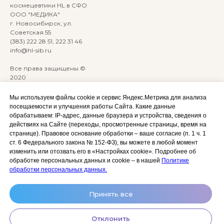
космецевтики HL в СФО
ООО "МЕДИКА"
г. Новосибирск, ул.
Советская 55
(383) 222 28 51, 222 31 46
info@hl-sib.ru
Все права защищены ©
2020
Сайт разработан:
ANKRYONK
Мы используем файлы cookie и сервис Яндекс.Метрика для анализа
посещаемости и улучшения работы Сайта. Какие данные
обрабатываем: IP‑адрес, данные браузера и устройства, сведения о
Акции и скидки
Политика
действиях на Сайте (переходы, просмотренные страницы, время на
конфиденциальности
странице). Правовое основание обработки – ваше согласие (п. 1 ч. 1
Оплата, доставка и возврат
ст. 6 Федерального закона № 152‑ФЗ), вы можете в любой момент
Согласие на обработку
Сотрудничество
изменить или отозвать его в «Настройках cookie». Подробнее об
персональных данных
обработке персональных данных и cookie – в нашей
Политике
Личный кабинет (Обучение)
Условия использования
обработки персональных данных.
сайта и публичная оферта
Условия использования
Принять все
космецевтики
Отклонить