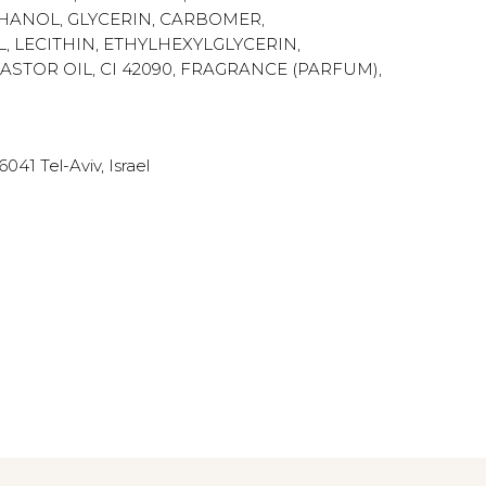
HANOL, GLYCERIN, CARBOMER,
 LECITHIN, ETHYLHEXYLGLYCERIN,
STOR OIL, CI 42090, FRAGRANCE (PARFUM),
41 Tel-Aviv, Israel