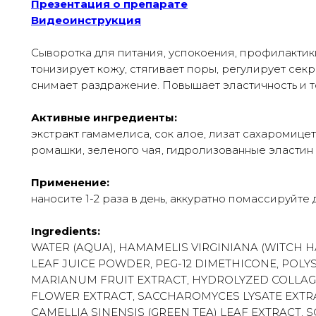
Презентация о препарате
Видеоинструкция
Сыворотка для питания, успокоения, профилактик
тонизирует кожу, стягивает поры, регулирует сек
снимает раздражение. Повышает эластичность и т
Активные ингредиенты:
экстракт гамамелиса, сок алое, лизат сахаромице
ромашки, зеленого чая, гидролизованные эластин 
Применение:
наносите 1-2 раза в день, аккуратно помассируйте
Ingredients:
WATER (AQUA), HAMAMELIS VIRGINIANA (WITCH H
LEAF JUICE POWDER, PEG-12 DIMETHICONE, POLY
MARIANUM FRUIT EXTRACT, HYDROLYZED COLLAG
FLOWER EXTRACT, SACCHAROMYCES LYSATE EXTRA
CAMELLIA SINENSIS (GREEN TEA) LEAF EXTRACT,