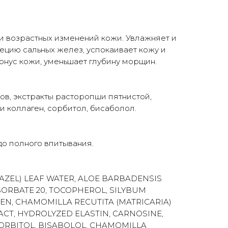
и возрастных изменений кожи. Увлажняет и
рецию сальных желез, успокаивает кожу и
онус кожи, уменьшает глубину морщин.
тов, экстракты расторопши пятнистой,
и коллаген, сорбитол, бисаболол.
 до полного впитывания.
AZEL) LEAF WATER, ALOE BARBADENSIS
SORBATE 20, TOCOPHEROL, SILYBUM
EN, CHAMOMILLA RECUTITA (MATRICARIA)
CT, HYDROLYZED ELASTIN, CARNOSINE,
 SORBITOL, BISABOLOL, CHAMOMILLA