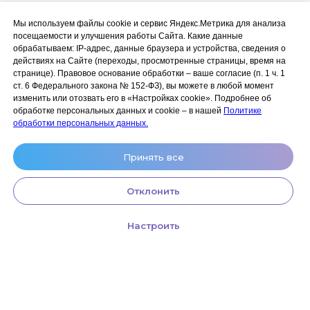
Сайт разработан:
ANKRYONK
Мы используем файлы cookie и сервис Яндекс.Метрика для анализа
посещаемости и улучшения работы Сайта. Какие данные
обрабатываем: IP‑адрес, данные браузера и устройства, сведения о
Акции и скидки
Политика
действиях на Сайте (переходы, просмотренные страницы, время на
конфиденциальности
странице). Правовое основание обработки – ваше согласие (п. 1 ч. 1
Оплата, доставка и возврат
ст. 6 Федерального закона № 152‑ФЗ), вы можете в любой момент
Согласие на обработку
Сотрудничество
изменить или отозвать его в «Настройках cookie». Подробнее об
персональных данных
обработке персональных данных и cookie – в нашей
Политике
Личный кабинет (Обучение)
Условия использования
обработки персональных данных.
сайта и публичная оферта
Условия использования
Принять все
космецевтики
Отклонить
Настроить