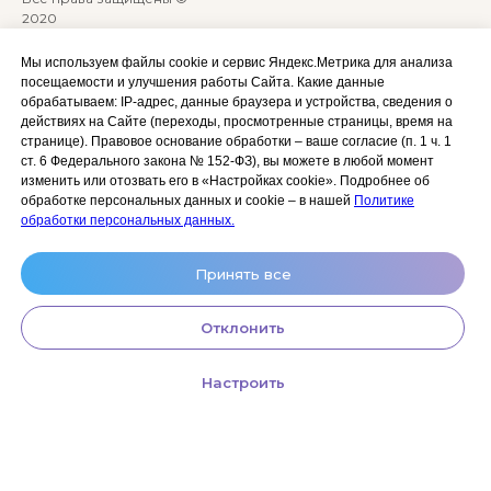
2020
Сайт разработан:
ANKRYONK
Мы используем файлы cookie и сервис Яндекс.Метрика для анализа
посещаемости и улучшения работы Сайта. Какие данные
обрабатываем: IP‑адрес, данные браузера и устройства, сведения о
Акции и скидки
Политика
действиях на Сайте (переходы, просмотренные страницы, время на
конфиденциальности
странице). Правовое основание обработки – ваше согласие (п. 1 ч. 1
Оплата, доставка и возврат
ст. 6 Федерального закона № 152‑ФЗ), вы можете в любой момент
Согласие на обработку
Сотрудничество
изменить или отозвать его в «Настройках cookie». Подробнее об
персональных данных
обработке персональных данных и cookie – в нашей
Политике
Личный кабинет (Обучение)
Условия использования
обработки персональных данных.
сайта и публичная оферта
Условия использования
Принять все
космецевтики
Отклонить
Настроить