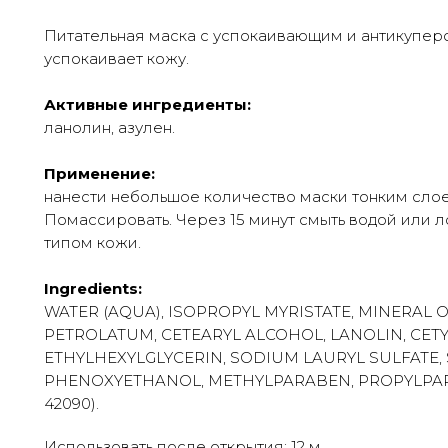
Питательная маска с успокаивающим и антикупе
успокаивает кожу.
Активные ингредиенты:
ланолин, азулен.
Применение:
нанести небольшое количество маски тонким сло
Помассировать. Через 15 минут смыть водой или л
типом кожи.
Ingredients:
WATER (AQUA), ISOPROPYL MYRISTATE, MINERAL OI
PETROLATUM, CETEARYL ALCOHOL, LANOLIN, CETY
ETHYLHEXYLGLYCERIN, SODIUM LAURYL SULFATE,
PHENOXYETHANOL, METHYLPARABEN, PROPYLPARA
42090).
Использовать после открытия: 12 м