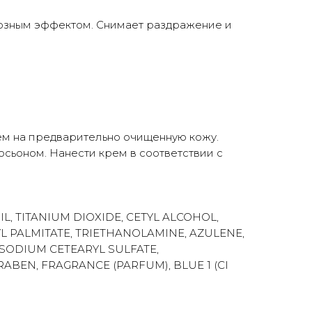
розным эффектом. Снимает раздражение и
ем на предварительно очищенную кожу.
осьоном. Нанести крем в соответствии с
L, TITANIUM DIOXIDE, CETYL ALCOHOL,
L PALMITATE, TRIETHANOLAMINE, AZULENE,
 SODIUM CETEARYL SULFATE,
BEN, FRAGRANCE (PARFUM), BLUE 1 (CI