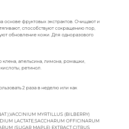
а основе фруктовых экстрактов. Очищают и
тягивают, способствуют сокращению пор,
ют обновление кожи. Для одноразового
о клена, апельсина, лимона, ромашки,
 кислоты, ретинол.
льзовать 2 раза в неделю или как
T.),VACCINIUM MYRTILLUS (BILBERRY)
 SODIUM LACTATE,SACCHARUM OFFICINARUM
HARUM (SUGAR MAPLE) EXTRACT,CITRUS