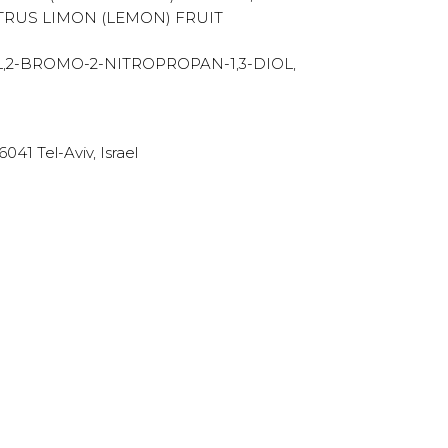
TRUS LIMON (LEMON) FRUIT
,2-BROMO-2-NITROPROPAN-1,3-DIOL,
41 Tel-Aviv, Israel