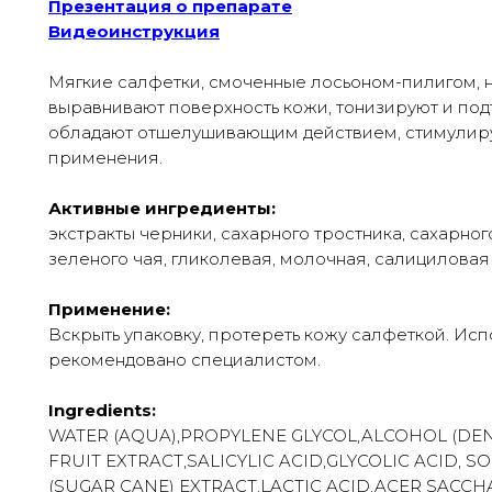
Презентация о препарате
Видеоинструкция
Мягкие салфетки, смоченные лосьоном-пилигом, н
выравнивают поверхность кожи, тонизируют и под
обладают отшелушивающим действием, стимулиру
применения.
Активные ингредиенты:
экстракты черники, сахарного тростника, сахарног
зеленого чая, гликолевая, молочная, салициловая
Применение:
Вскрыть упаковку, протереть кожу салфеткой. Испо
рекомендовано специалистом.
Ingredients:
WATER (AQUA),PROPYLENE GLYCOL,ALCOHOL (DENA
FRUIT EXTRACT,SALICYLIC ACID,GLYCOLIC ACID,
(SUGAR CANE) EXTRACT,LACTIC ACID,ACER SACC