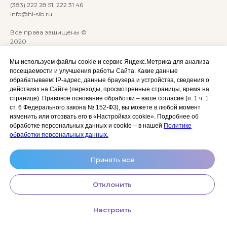
(383) 222 28 51, 222 31 46
info@hl-sib.ru
Все права защищены ©
2020
Сайт разработан:
ANKRYONK
Мы используем файлы cookie и сервис Яндекс.Метрика для анализа
посещаемости и улучшения работы Сайта. Какие данные
обрабатываем: IP‑адрес, данные браузера и устройства, сведения о
Акции и скидки
Политика
действиях на Сайте (переходы, просмотренные страницы, время на
конфиденциальности
странице). Правовое основание обработки – ваше согласие (п. 1 ч. 1
Оплата, доставка и возврат
ст. 6 Федерального закона № 152‑ФЗ), вы можете в любой момент
Согласие на обработку
Сотрудничество
изменить или отозвать его в «Настройках cookie». Подробнее об
персональных данных
обработке персональных данных и cookie – в нашей
Политике
Личный кабинет (Обучение)
Условия использования
обработки персональных данных.
сайта и публичная оферта
Условия использования
Принять все
космецевтики
Отклонить
Настроить