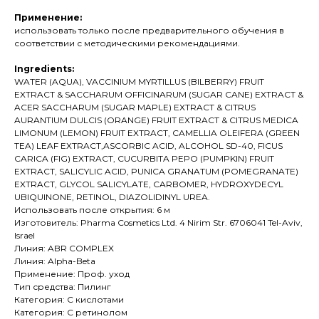
Применение:
использовать только после предварительного обучения в
соответствии с методическими рекомендациями.
Ingredients:
WATER (AQUA), VACCINIUM MYRTILLUS (BILBERRY) FRUIT
EXTRACT & SACCHARUM OFFICINARUM (SUGAR CANE) EXTRACT &
ACER SACCHARUM (SUGAR MAPLE) EXTRACT & CITRUS
AURANTIUM DULCIS (ORANGE) FRUIT EXTRACT & CITRUS MEDICA
LIMONUM (LEMON) FRUIT EXTRACT, CAMELLIA OLEIFERA (GREEN
TEA) LEAF EXTRACT,ASCORBIC ACID, ALCOHOL SD-40, FICUS
CARICA (FIG) EXTRACT, CUCURBITA PEPO (PUMPKIN) FRUIT
EXTRACT, SALICYLIC ACID, PUNICA GRANATUM (POMEGRANATE)
EXTRACT, GLYCOL SALICYLATE, CARBOMER, HYDROXYDECYL
UBIQUINONE, RETINOL, DIAZOLIDINYL UREA.
Использовать после открытия: 6 м
Изготовитель: Pharma Cosmetics Ltd. 4 Nirim Str. 6706041 Tel-Aviv,
Israel
Линия: ABR COMPLEX
Линия: Alpha-Beta
Применение: Проф. уход
Тип средства: Пилинг
Категория: С кислотами
Категория: С ретинолом