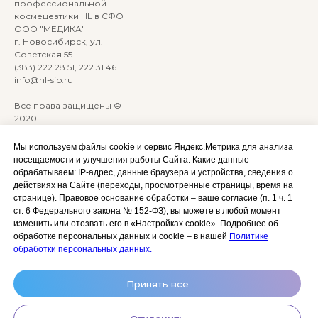
профессиональной
космецевтики HL в СФО
ООО "МЕДИКА"
г. Новосибирск, ул.
Советская 55
(383) 222 28 51, 222 31 46
info@hl-sib.ru
Все права защищены ©
2020
Сайт разработан:
ANKRYONK
Мы используем файлы cookie и сервис Яндекс.Метрика для анализа
посещаемости и улучшения работы Сайта. Какие данные
обрабатываем: IP‑адрес, данные браузера и устройства, сведения о
Акции и скидки
Политика
действиях на Сайте (переходы, просмотренные страницы, время на
конфиденциальности
странице). Правовое основание обработки – ваше согласие (п. 1 ч. 1
Оплата, доставка и возврат
ст. 6 Федерального закона № 152‑ФЗ), вы можете в любой момент
Согласие на обработку
Сотрудничество
изменить или отозвать его в «Настройках cookie». Подробнее об
персональных данных
обработке персональных данных и cookie – в нашей
Политике
Личный кабинет (Обучение)
Условия использования
обработки персональных данных.
сайта и публичная оферта
Условия использования
Принять все
космецевтики