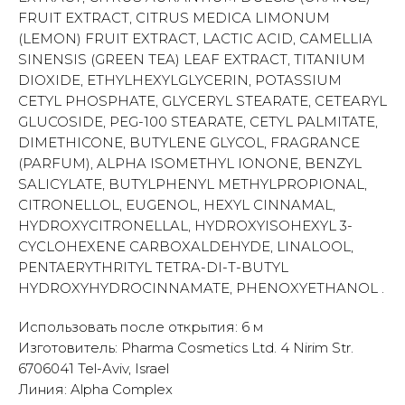
FRUIT EXTRACT, CITRUS MEDICA LIMONUM
(LEMON) FRUIT EXTRACT, LACTIC ACID, CAMELLIA
SINENSIS (GREEN TEA) LEAF EXTRACT, TITANIUM
DIOXIDE, ETHYLHEXYLGLYCERIN, POTASSIUM
CETYL PHOSPHATE, GLYCERYL STEARATE, CETEARYL
GLUCOSIDE, PEG-100 STEARATE, CETYL PALMITATE,
DIMETHICONE, BUTYLENE GLYCOL, FRAGRANCE
(PARFUM), ALPHA ISOMETHYL IONONE, BENZYL
SALICYLATE, BUTYLPHENYL METHYLPROPIONAL,
CITRONELLOL, EUGENOL, HEXYL CINNAMAL,
HYDROXYCITRONELLAL, HYDROXYISOHEXYL 3-
CYCLOHEXENE CARBOXALDEHYDE, LINALOOL,
PENTAERYTHRITYL TETRA-DI-T-BUTYL
HYDROXYHYDROCINNAMATE, PHENOXYETHANOL .
Использовать после открытия: 6 м
Изготовитель: Pharma Cosmetics Ltd. 4 Nirim Str.
6706041 Tel-Aviv, Israel
Линия: Alpha Complex