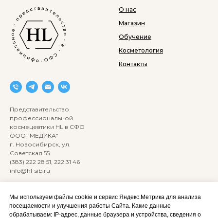
О нас
Магазин
Обучение
Косметология
Контакты
Представительство
профессиональной
космецевтики HL в СФО
ООО "МЕДИКА"
г. Новосибирск, ул.
Советская 55
(383) 222 28 51, 222 31 46
info@hl-sib.ru
Все права защищены ©
2020
Мы используем файлы cookie и сервис Яндекс.Метрика для анализа
Сайт разработан:
посещаемости и улучшения работы Сайта. Какие данные
ANKRYONK
обрабатываем: IP‑адрес, данные браузера и устройства, сведения о