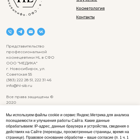
Косметология
Контакты
Представительство
профессиональной
космецевтики HL в СФО
ООО "МЕДИКА"
г. Новосибирск, ул.
Советская 55
(383) 222 28 51, 222 31 46
info@hl-sib.ru
Все права защищены ©
2020
Сайт разработан:
ANKRYONK
Мы используем файлы cookie и сервис Яндекс.Метрика для анализа
посещаемости и улучшения работы Сайта. Какие данные
обрабатываем: IP‑адрес, данные браузера и устройства, сведения о
Акции и скидки
Политика
действиях на Сайте (переходы, просмотренные страницы, время на
конфиденциальности
странице). Правовое основание обработки – ваше согласие (п. 1 ч. 1
Оплата, доставка и возврат