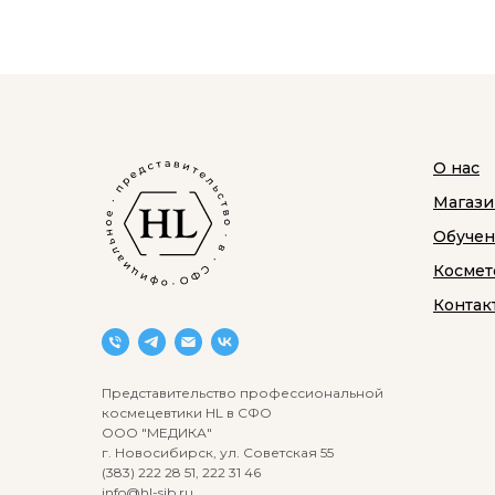
О нас
Магази
Обуче
Космет
Контак
Представительство профессиональной
космецевтики HL в СФО
ООО "МЕДИКА"
г. Новосибирск, ул. Советская 55
(383) 222 28 51, 222 31 46
info@hl-sib.ru